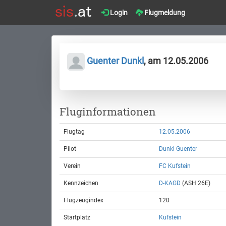
Login
Flugmeldung
Guenter Dunkl
, am 12.05.2006
Fluginformationen
Flugtag
12.05.2006
Pilot
Dunkl Guenter
Verein
FC Kufstein
Kennzeichen
D-KAGD
(ASH 26E)
Flugzeugindex
120
Startplatz
Kufstein