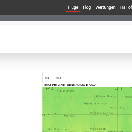
Flüge
Flog
Wertungen
Hall 
sis
liga