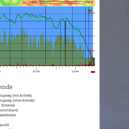
ende
lugweg (mit Antrieb)
lugweg (ohne Antrieb)
 Schenkel
ummiband
eststrecke
tpunkt