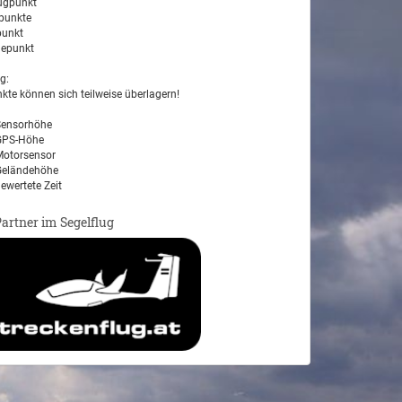
ugpunkt
unkte
unkt
epunkt
g:
kte können sich teilweise überlagern!
ensorhöhe
PS-Höhe
otorsensor
eländehöhe
ewertete Zeit
Partner im Segelflug