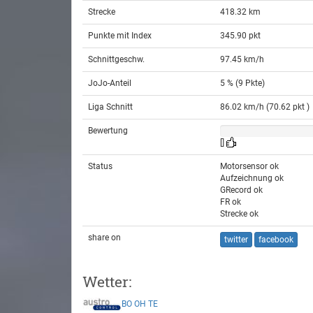
Strecke
418.32 km
Punkte mit Index
345.90 pkt
Schnittgeschw.
97.45 km/h
JoJo-Anteil
5 % (9 Pkte)
Liga Schnitt
86.02 km/h (70.62 pkt )
Bewertung
[]
Status
Motorsensor ok
Aufzeichnung ok
GRecord ok
FR ok
Strecke ok
share on
twitter
facebook
Wetter:
BO
OH
TE