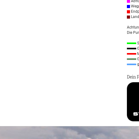
Abfl
Wegp
Endp
Land
Achtun
Die Pun
S
G
M
G
g
Dein 