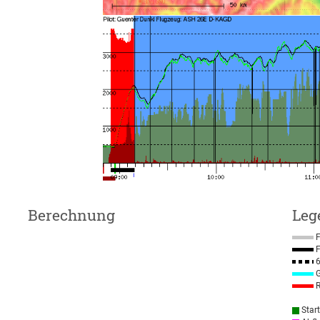
Berechnung
Leg
F
F
6
G
R
Star