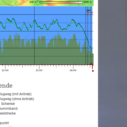
ende
lugweg (mit Antrieb)
lugweg (ohne Antrieb)
 Schenkel
ummiband
eststrecke
tpunkt