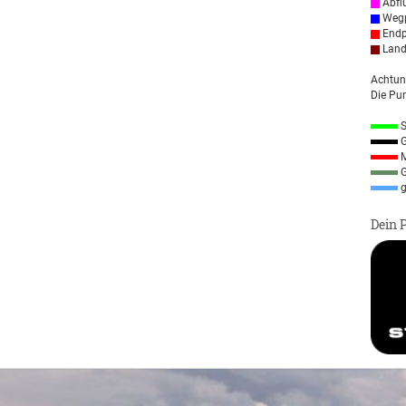
Abfl
Wegp
Endp
Land
Achtun
Die Pun
S
G
M
G
g
Dein 