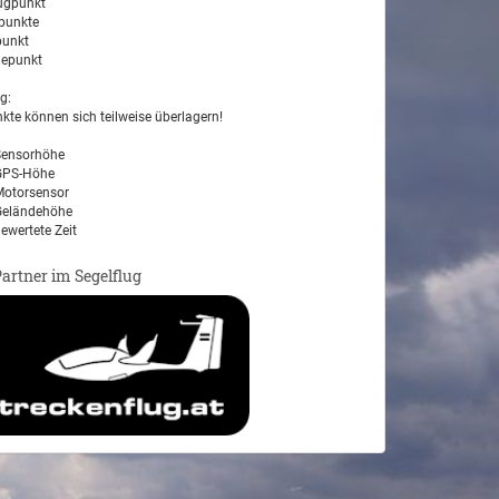
ugpunkt
unkte
unkt
epunkt
g:
kte können sich teilweise überlagern!
ensorhöhe
PS-Höhe
otorsensor
eländehöhe
ewertete Zeit
Partner im Segelflug