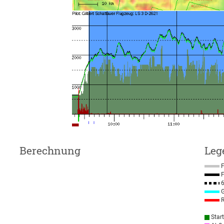
Berechnung
Leg
F
F
6
G
R
Star