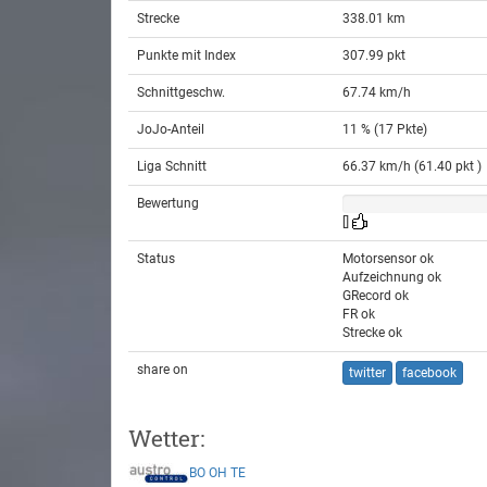
Strecke
338.01 km
Punkte mit Index
307.99 pkt
Schnittgeschw.
67.74 km/h
JoJo-Anteil
11 % (17 Pkte)
Liga Schnitt
66.37 km/h (61.40 pkt )
Bewertung
[]
Status
Motorsensor ok
Aufzeichnung ok
GRecord ok
FR ok
Strecke ok
share on
twitter
facebook
Wetter:
BO
OH
TE