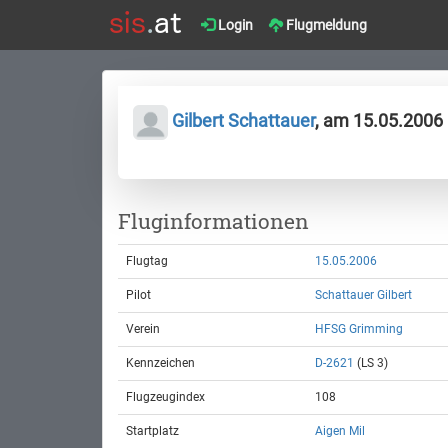
Login
Flugmeldung
Gilbert Schattauer
, am 15.05.2006
Fluginformationen
Flugtag
15.05.2006
Pilot
Schattauer Gilbert
Verein
HFSG Grimming
Kennzeichen
D-2621
(LS 3)
Flugzeugindex
108
Startplatz
Aigen Mil