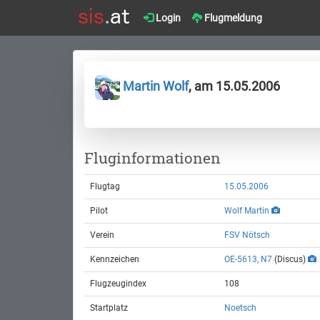
Login
Flugmeldung
Martin Wolf
, am 15.05.2006
Fluginformationen
Flugtag
15.05.2006
Pilot
Wolf Martin
Verein
FSV Nötsch
Kennzeichen
OE-5613, N7
(Discus)
Flugzeugindex
108
Startplatz
Noetsch