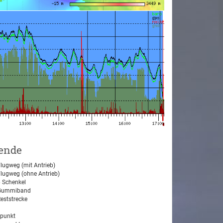
ende
lugweg (mit Antrieb)
lugweg (ohne Antrieb)
 Schenkel
ummiband
eststrecke
tpunkt