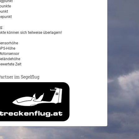
ugpunkt
unkte
unkt
epunkt
g:
kte können sich teilweise überlagern!
ensorhöhe
PS-Höhe
otorsensor
eländehöhe
ewertete Zeit
Partner im Segelflug