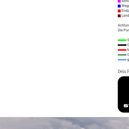
Abfl
Wegp
Endp
Land
Achtun
Die Pun
S
G
M
G
g
Dein 