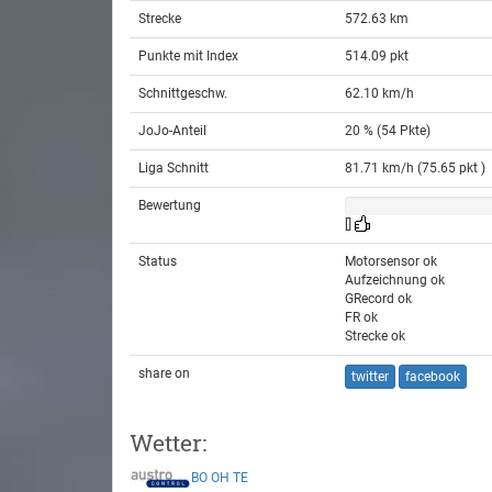
Strecke
572.63 km
Punkte mit Index
514.09 pkt
Schnittgeschw.
62.10 km/h
JoJo-Anteil
20 % (54 Pkte)
Liga Schnitt
81.71 km/h (75.65 pkt )
Bewertung
[]
Status
Motorsensor ok
Aufzeichnung ok
GRecord ok
FR ok
Strecke ok
share on
twitter
facebook
Wetter:
BO
OH
TE