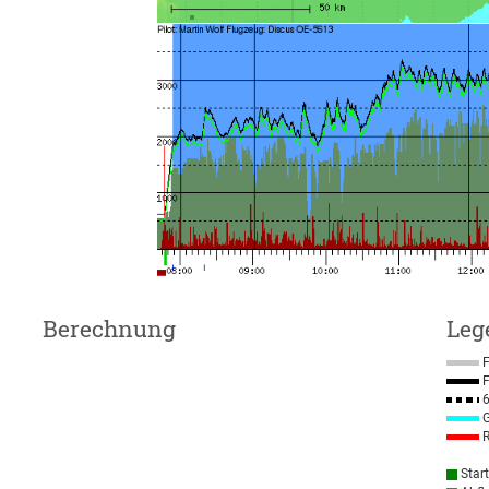
Berechnung
Leg
F
F
6
G
R
Star