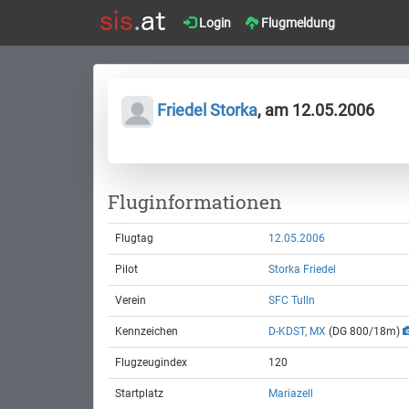
Login
Flugmeldung
Friedel Storka
, am 12.05.2006
Fluginformationen
Flugtag
12.05.2006
Pilot
Storka Friedel
Verein
SFC Tulln
Kennzeichen
D-KDST, MX
(DG 800/18m)
Flugzeugindex
120
Startplatz
Mariazell