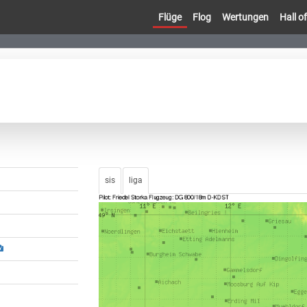
Flüge
Flog
Wertungen
Hall 
sis
liga