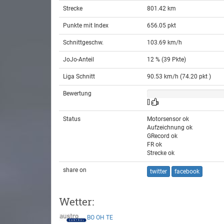
Strecke
801.42 km
Punkte mit Index
656.05 pkt
Schnittgeschw.
103.69 km/h
JoJo-Anteil
12 % (39 Pkte)
Liga Schnitt
90.53 km/h (74.20 pkt )
Bewertung
[]
Status
Motorsensor ok
Aufzeichnung ok
GRecord ok
FR ok
Strecke ok
share on
twitter
facebook
Wetter:
BO
OH
TE