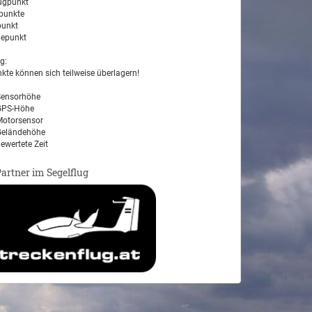
ugpunkt
unkte
unkt
epunkt
g:
kte können sich teilweise überlagern!
ensorhöhe
PS-Höhe
otorsensor
eländehöhe
ewertete Zeit
Partner im Segelflug