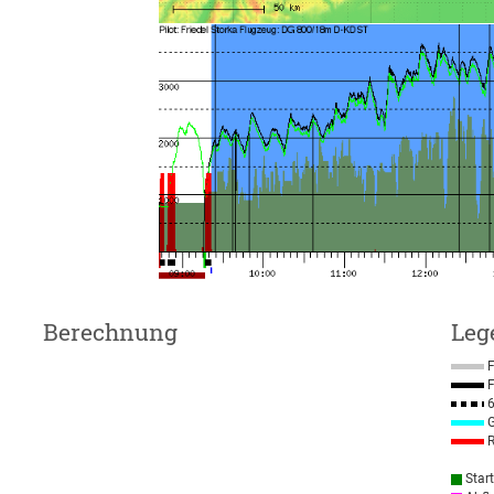
Berechnung
Leg
F
F
6
G
R
Star