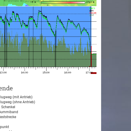
ende
lugweg (mit Antrieb)
lugweg (ohne Antrieb)
 Schenkel
ummiband
eststrecke
tpunkt