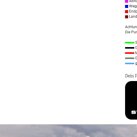
Abfl
Wegp
Endp
Land
Achtun
Die Pun
S
G
M
G
g
Dein 