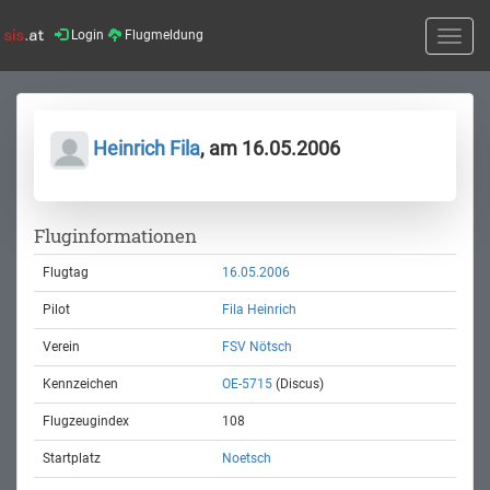
Login
Flugmeldung
Toggle
naviga
Heinrich Fila
, am 16.05.2006
Fluginformationen
Flugtag
16.05.2006
Pilot
Fila Heinrich
Verein
FSV Nötsch
Kennzeichen
OE-5715
(Discus)
Flugzeugindex
108
Startplatz
Noetsch