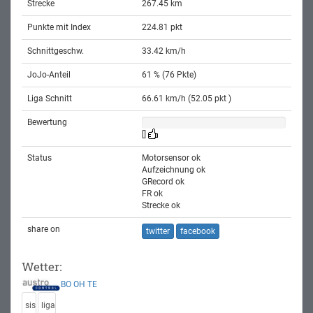
Strecke
267.45 km
Punkte mit Index
224.81 pkt
Schnittgeschw.
33.42 km/h
JoJo-Anteil
61 % (76 Pkte)
Liga Schnitt
66.61 km/h (52.05 pkt )
Bewertung
[]
Status
Motorsensor ok
Aufzeichnung ok
GRecord ok
FR ok
Strecke ok
share on
twitter
facebook
Wetter:
BO
OH
TE
sis
liga