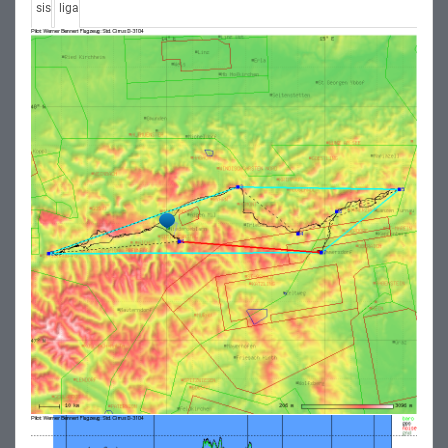
sis
liga