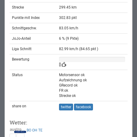
Strecke
299.45 km
Punkte mit Index
302.83 pkt
Schnittgeschw.
83.05 km/h
JoJo-Anteil
6 % (9 Pkte)
Liga Schnitt
82.99 km/h (84.65 pkt )
Bewertung
[]
Status
Motorsensor ok
Aufzeichnung ok
GRecord ok
FR ok
Strecke ok
share on
twitter
facebook
Wetter:
BO
OH
TE