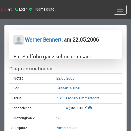
Login
Flugmeldung
Toggle
naviga
Werner Bennert
, am 22.05.2006
Für Südfohn ganz schön mühsam.
Fluginformationen
Flugtag
22.05.2006
Pilot
Bennert Werner
Verein
ASFC Leoben-Timmersdorf
Kennzeichen
D-3104
(Std. Cirrus)
Flugzeugindex
98
Startplatz
Niederoeblarn