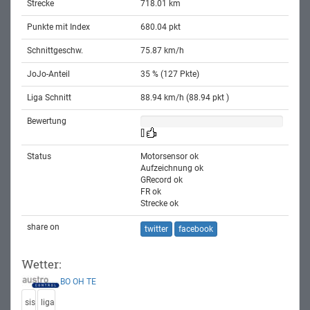
Strecke
718.01 km
Punkte mit Index
680.04 pkt
Schnittgeschw.
75.87 km/h
JoJo-Anteil
35 % (127 Pkte)
Liga Schnitt
88.94 km/h (88.94 pkt )
Bewertung
[]
Status
Motorsensor ok
Aufzeichnung ok
GRecord ok
FR ok
Strecke ok
share on
twitter
facebook
Wetter:
BO
OH
TE
sis
liga