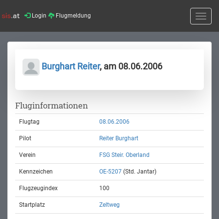
Login
Flugmeldung
Toggle
naviga
Burghart Reiter
, am 08.06.2006
Fluginformationen
Flugtag
08.06.2006
Pilot
Reiter Burghart
Verein
FSG Steir. Oberland
Kennzeichen
OE-5207
(Std. Jantar)
Flugzeugindex
100
Startplatz
Zeltweg