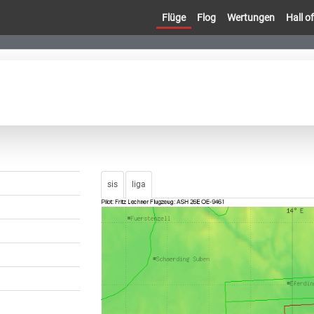
Flüge
Flog
Wertungen
Hall 
sis
liga