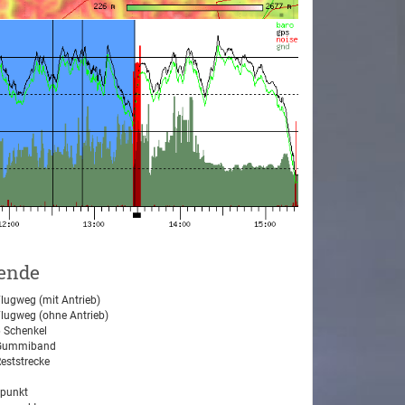
ende
lugweg (mit Antrieb)
lugweg (ohne Antrieb)
 Schenkel
ummiband
eststrecke
tpunkt