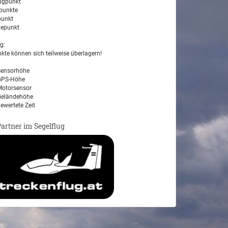
ugpunkt
unkte
unkt
epunkt
g:
kte können sich teilweise überlagern!
ensorhöhe
PS-Höhe
otorsensor
eländehöhe
ewertete Zeit
Partner im Segelflug