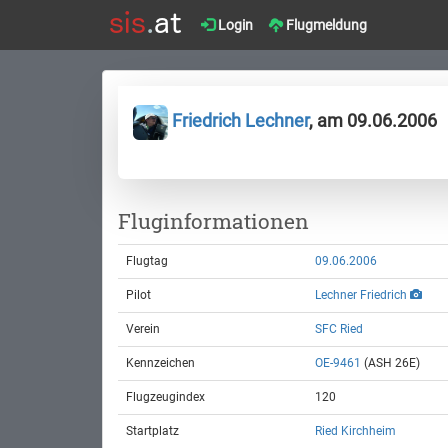
Login
Flugmeldung
Friedrich Lechner
, am 09.06.2006
Fluginformationen
Flugtag
09.06.2006
Pilot
Lechner Friedrich
Verein
SFC Ried
Kennzeichen
OE-9461
(ASH 26E)
Flugzeugindex
120
Startplatz
Ried Kirchheim