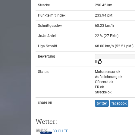
Strecke
290.45 km
Punkte mit Index
233.94 pkt
Schnittgeschw.
68.23 km/h
JoJo-Anteil
22 % (27 Pkte)
Liga Schnitt
68.00 km/h (52.51 pkt )
Bewertung
[]
Status
Motorsensor ok
Aufzeichnung ok
GRecord ok
FR ok
Strecke ok
share on
twitter
facebook
Wetter:
BO
OH
TE