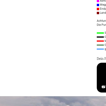
Abfl
Wegp
Endp
Land
Achtun
Die Pun
S
G
M
G
g
Dein 