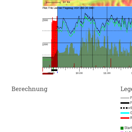
Berechnung
Leg
F
F
6
G
R
Star