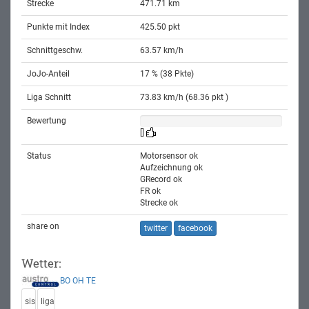
Strecke
471.71 km
Punkte mit Index
425.50 pkt
Schnittgeschw.
63.57 km/h
JoJo-Anteil
17 % (38 Pkte)
Liga Schnitt
73.83 km/h (68.36 pkt )
Bewertung
[]
Status
Motorsensor ok
Aufzeichnung ok
GRecord ok
FR ok
Strecke ok
share on
twitter
facebook
Wetter:
BO
OH
TE
sis
liga