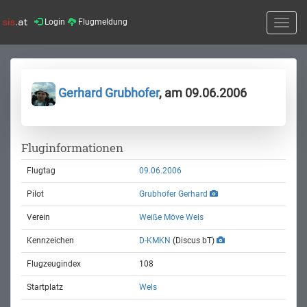
Login
Flugmeldung
Toggle
naviga
Gerhard Grubhofer
, am 09.06.2006
Fluginformationen
Flugtag
09.06.2006
Pilot
Grubhofer Gerhard
Verein
Weiße Möve Wels
Kennzeichen
D-KMKN
(Discus bT)
Flugzeugindex
108
Startplatz
Wels