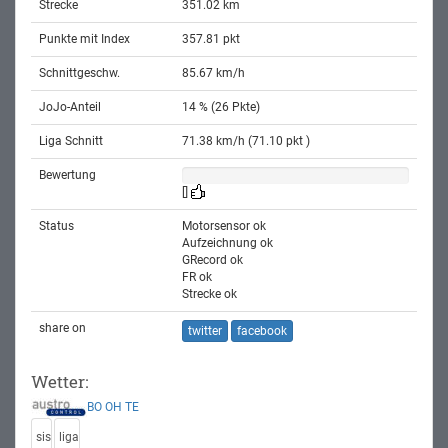
Strecke
351.02 km
Punkte mit Index
357.81 pkt
Schnittgeschw.
85.67 km/h
JoJo-Anteil
14 % (26 Pkte)
Liga Schnitt
71.38 km/h (71.10 pkt )
Bewertung
[]
Status
Motorsensor ok
Aufzeichnung ok
GRecord ok
FR ok
Strecke ok
share on
twitter
facebook
Wetter:
BO
OH
TE
sis
liga