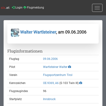
Login
Flugmeldung
Toggle
naviga
Walter Wartlsteiner
, am 09.06.2006
Fluginformationen
Flugtag
09.06.2006
Pilot
Wartlsteiner Walter
Verein
Flugsportzentrum Tirol
Kennzeichen
OE-9369, A6
(G 103 Twin III)
Flugzeugindex
96
Startplatz
Innsbruck