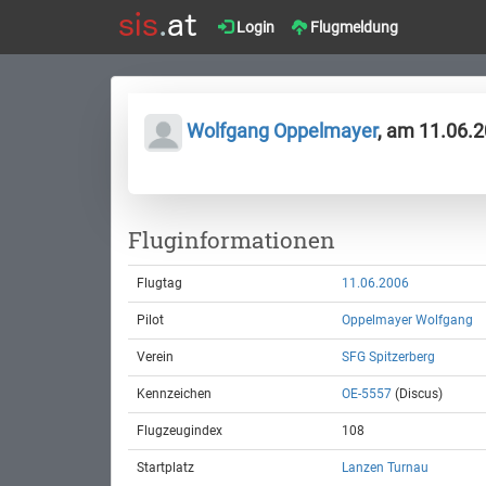
Login
Flugmeldung
Wolfgang Oppelmayer
, am 11.06.
Fluginformationen
Flugtag
11.06.2006
Pilot
Oppelmayer Wolfgang
Verein
SFG Spitzerberg
Kennzeichen
OE-5557
(Discus)
Flugzeugindex
108
Startplatz
Lanzen Turnau