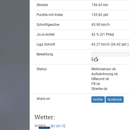
Strecke
156.63 km
Punkte mit Index
135.82 pkt
Schnittgeschw.
45.90 km/h
JoJo-Anteil
42 % (31 Pkte)
Liga Schnitt
42.27 km/h (36.42 pkt )
Bewertung
[]
Status
Motorsensor ok
Aufzeichnung ok
GRecord ok
FR ok
Strecke ok
share on
twitter
facebook
Wetter:
BO
OH
TE