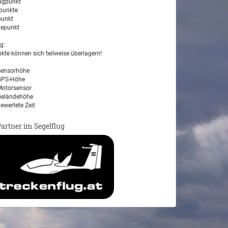
ugpunkt
unkte
unkt
epunkt
g:
kte können sich teilweise überlagern!
ensorhöhe
PS-Höhe
otorsensor
eländehöhe
ewertete Zeit
Partner im Segelflug