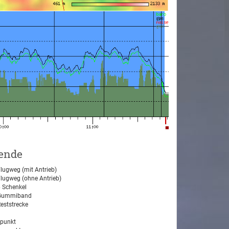
ende
lugweg (mit Antrieb)
lugweg (ohne Antrieb)
 Schenkel
ummiband
eststrecke
tpunkt