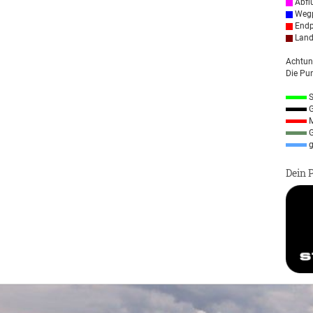
Abfl
Wegp
Endp
Land
Achtun
Die Pun
S
G
M
G
g
Dein 