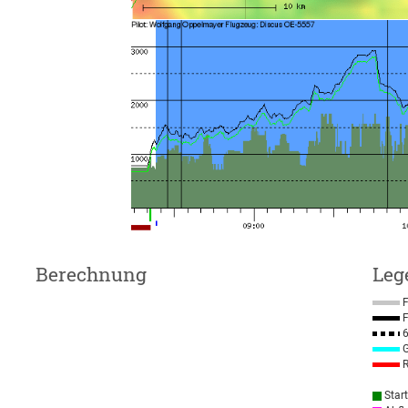
Berechnung
Leg
F
F
6
G
R
Star