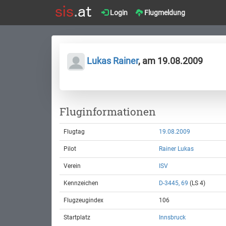
Login
Flugmeldung
Lukas Rainer
, am 19.08.2009
Fluginformationen
Flugtag
19.08.2009
Pilot
Rainer Lukas
Verein
ISV
Kennzeichen
D-3445, 69
(LS 4)
Flugzeugindex
106
Startplatz
Innsbruck