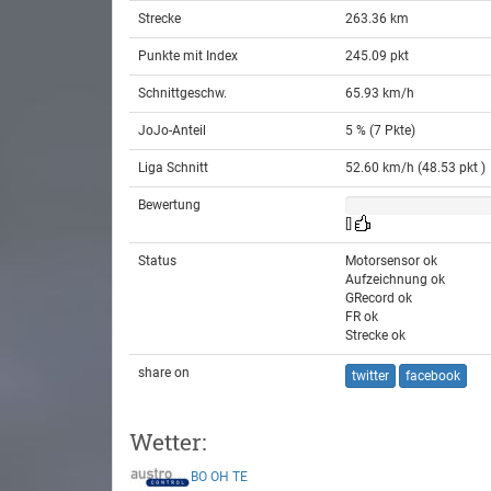
Strecke
263.36 km
Punkte mit Index
245.09 pkt
Schnittgeschw.
65.93 km/h
JoJo-Anteil
5 % (7 Pkte)
Liga Schnitt
52.60 km/h (48.53 pkt )
Bewertung
[]
Status
Motorsensor ok
Aufzeichnung ok
GRecord ok
FR ok
Strecke ok
share on
twitter
facebook
Wetter:
BO
OH
TE