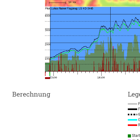
Berechnung
Leg
F
F
6
G
R
Star