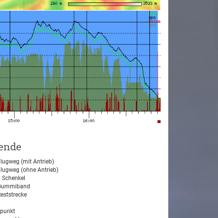
ende
lugweg (mit Antrieb)
lugweg (ohne Antrieb)
 Schenkel
ummiband
eststrecke
tpunkt