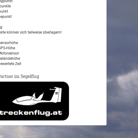
ugpunkt
unkte
unkt
epunkt
g:
kte können sich teilweise überlagern!
ensorhöhe
PS-Höhe
otorsensor
eländehöhe
ewertete Zeit
Partner im Segelflug