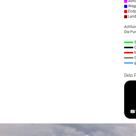
Abfl
Wegp
Endp
Land
Achtun
Die Pun
S
G
M
G
g
Dein 