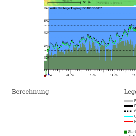
Berechnung
Leg
F
F
6
G
R
Star