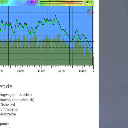
ende
lugweg (mit Antrieb)
lugweg (ohne Antrieb)
 Schenkel
ummiband
eststrecke
tpunkt