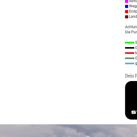
Abfl
Wegp
Endp
Land
Achtun
Die Pun
S
G
M
G
g
Dein 