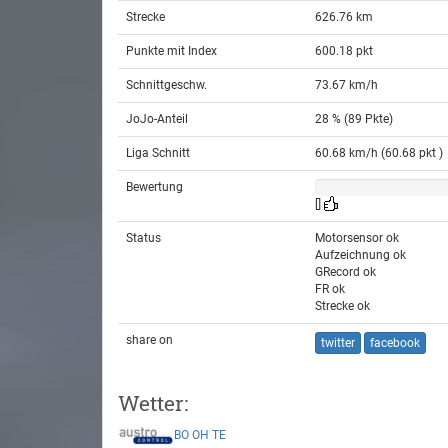
Strecke
626.76 km
Punkte mit Index
600.18 pkt
Schnittgeschw.
73.67 km/h
JoJo-Anteil
28 % (89 Pkte)
Liga Schnitt
60.68 km/h (60.68 pkt )
Bewertung
[]
Status
Motorsensor ok
Aufzeichnung ok
GRecord ok
FR ok
Strecke ok
share on
twitter
facebook
Wetter:
BO
OH
TE