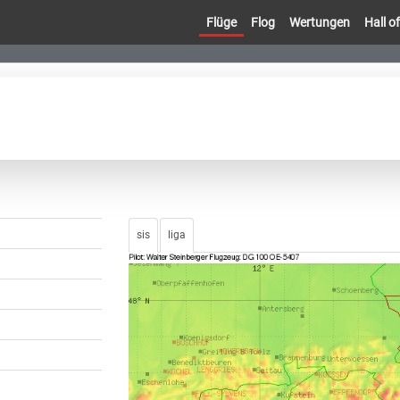
Flüge
Flog
Wertungen
Hall 
sis
liga