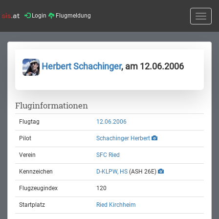
Login
Flugmeldung
Toggle
naviga
Herbert Schachinger
, am 12.06.2006
Fluginformationen
Flugtag
12.06.2006
Pilot
Schachinger Herbert
Verein
SFC Ried
Kennzeichen
D-KLPW, HS
(ASH 26E)
Flugzeugindex
120
Startplatz
Ried Kirchheim