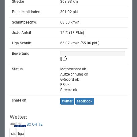
Strecke
368.93 km
Punkte mit Index
301.92 pkt
Schnittgeschw.
68.80 km/h
JoJo-Anteil
12 % (18 Pkte)
Liga Schnitt
66.07 km/h (55.06 pkt )
Bewertung
[]
Status
Motorsensor ok
Aufzeichnung ok
GRecord ok
FR ok
Strecke ok
share on
twitter
facebook
Wetter:
BO
OH
TE
sis
liga