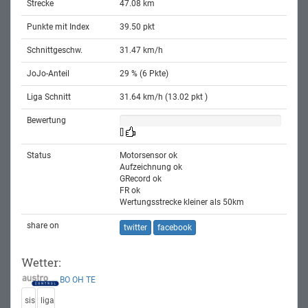
Strecke
47.08 km
Punkte mit Index
39.50 pkt
Schnittgeschw.
31.47 km/h
JoJo-Anteil
29 % (6 Pkte)
Liga Schnitt
31.64 km/h (13.02 pkt )
Bewertung
[]
Status
Motorsensor ok
Aufzeichnung ok
GRecord ok
FR ok
Wertungsstrecke kleiner als 50km
share on
twitter
facebook
Wetter:
BO
OH
TE
sis
liga