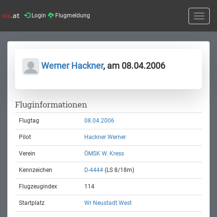
Login
Flugmeldung
Toggle
naviga
Werner Hackner
, am 08.04.2006
Fluginformationen
Flugtag
08.04.2006
Pilot
Hackner Werner
Verein
ÖMSK W. Kress
Kennzeichen
D-4444
(LS 8/18m)
Flugzeugindex
114
Startplatz
Wr Neustadt West