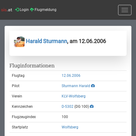
Login
Flugmeldung
Toggle
naviga
Harald Sturmann
, am 12.06.2006
Fluginformationen
Flugtag
12.06.2006
Pilot
Sturmann Harald
Verein
KLV-Wolfsberg
Kennzeichen
D-5302
(DG 100)
Flugzeugindex
100
Startplatz
Wolfsberg