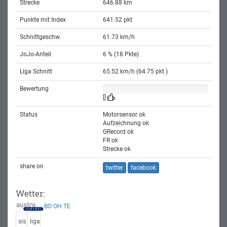
Strecke
646.88 km
Punkte mit Index
641.52 pkt
Schnittgeschw.
61.73 km/h
JoJo-Anteil
6 % (18 Pkte)
Liga Schnitt
65.52 km/h (64.75 pkt )
Bewertung
[]
Status
Motorsensor ok
Aufzeichnung ok
GRecord ok
FR ok
Strecke ok
share on
twitter
facebook
Wetter:
BO
OH
TE
sis
liga