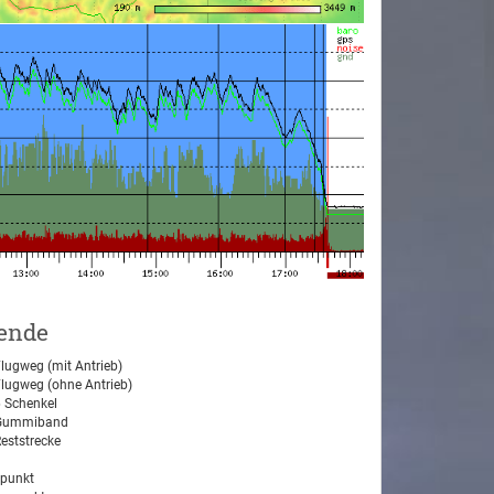
ende
lugweg (mit Antrieb)
lugweg (ohne Antrieb)
 Schenkel
ummiband
eststrecke
tpunkt