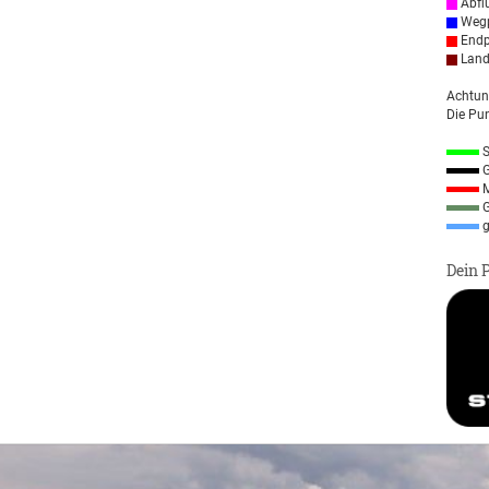
Abfl
Wegp
Endp
Land
Achtun
Die Pun
S
G
M
G
g
Dein 