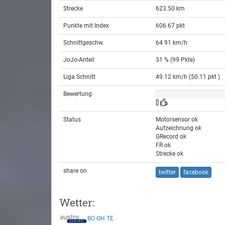
Strecke
623.50 km
Punkte mit Index
606.67 pkt
Schnittgeschw.
64.91 km/h
JoJo-Anteil
31 % (99 Pkte)
Liga Schnitt
49.12 km/h (50.11 pkt )
Bewertung
[]
Status
Motorsensor ok
Aufzeichnung ok
GRecord ok
FR ok
Strecke ok
share on
twitter
facebook
Wetter:
BO
OH
TE