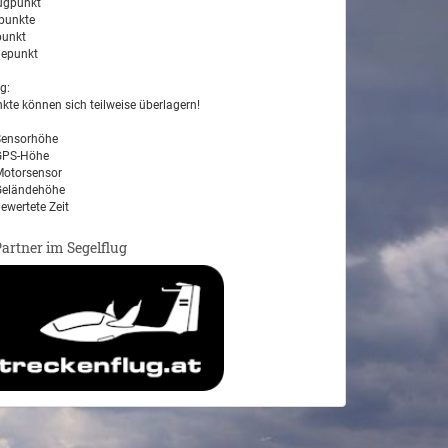
ugpunkt
unkte
unkt
epunkt
g:
kte können sich teilweise überlagern!
ensorhöhe
PS-Höhe
otorsensor
eländehöhe
ewertete Zeit
Partner im Segelflug