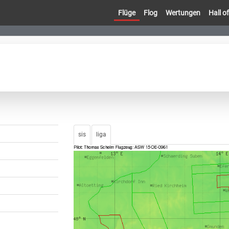
Flüge
Flog
Wertungen
Hall 
sis
liga