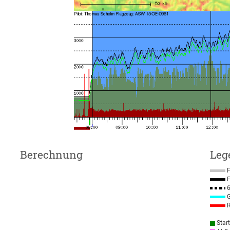
Berechnung
Leg
F
F
6
G
R
Star