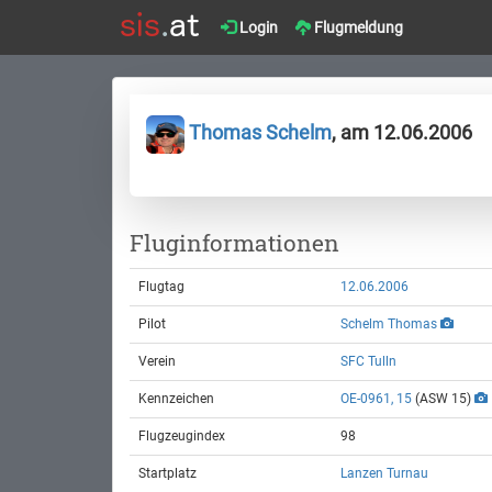
Login
Flugmeldung
Thomas Schelm
, am 12.06.2006
Fluginformationen
Flugtag
12.06.2006
Pilot
Schelm Thomas
Verein
SFC Tulln
Kennzeichen
OE-0961, 15
(ASW 15)
Flugzeugindex
98
Startplatz
Lanzen Turnau