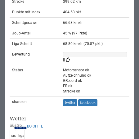
Strecke
399.02 km
Punkte mit Index
404.53 pkt
Schnittgeschw.
66.68 km/h
JoJo-Anteil
45 % (97 Pkte)
Liga Schnitt
68.80 km/h (70.87 pkt )
Bewertung
[]
Status
Motorsensor ok
Aufzeichnung ok
GRecord ok
FR ok
Strecke ok
share on
twitter
facebook
Wetter:
BO
OH
TE
sis
liga