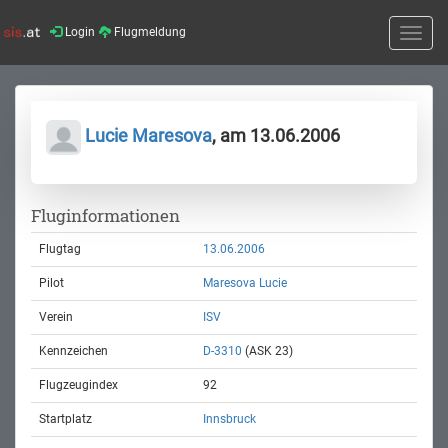
Login
Flugmeldung
Toggle
naviga
Lucie Maresova
, am 13.06.2006
Fluginformationen
Flugtag
13.06.2006
Pilot
Maresova Lucie
Verein
ISV
Kennzeichen
D-3310
(ASK 23)
Flugzeugindex
92
Startplatz
Innsbruck