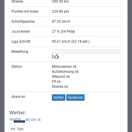
Strecke
299.90 km
Punkte mit Index
239.86 pkt
Schnittgeschw.
87.32 km/h
JoJo-Anteil
27 % (34 Pkte)
Liga Schnitt
90.61 km/h (62.18 pkt )
Bewertung
[]
Status
Motorsensor ok
Aufzeichnung ok
GRecord ok
FR ok
Strecke ok
share on
twitter
facebook
Wetter:
BO
OH
TE
sis
liga