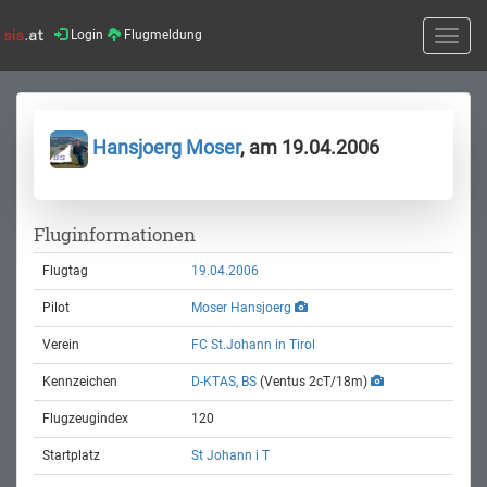
Login
Flugmeldung
Toggle
naviga
Hansjoerg Moser
, am 19.04.2006
Fluginformationen
Flugtag
19.04.2006
Pilot
Moser Hansjoerg
Verein
FC St.Johann in Tirol
Kennzeichen
D-KTAS, BS
(Ventus 2cT/18m)
Flugzeugindex
120
Startplatz
St Johann i T