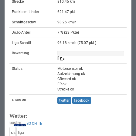
Strecke
810.45 km
Punkte mit Index
621.47 pkt
Schnittgeschw.
98.26 km/h
JoJo-Anteil
7 % (23 Pkte)
Liga Schnitt
96.18 km/h (75.07 pkt )
Bewertung
[]
Status
Motorsensor ok
Aufzeichnung ok
GRecord ok
FR ok
Strecke ok
share on
twitter
facebook
Wetter:
BO
OH
TE
sis
liga