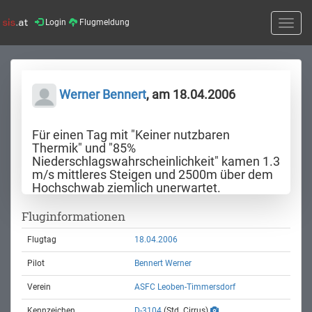
Login
Flugmeldung
Toggle
naviga
Werner Bennert
, am 18.04.2006
Für einen Tag mit "Keiner nutzbaren
Thermik" und "85%
Niederschlagswahrscheinlichkeit" kamen 1.3
m/s mittleres Steigen und 2500m über dem
Hochschwab ziemlich unerwartet.
Fluginformationen
Flugtag
18.04.2006
Pilot
Bennert Werner
Verein
ASFC Leoben-Timmersdorf
Kennzeichen
D-3104
(Std. Cirrus)