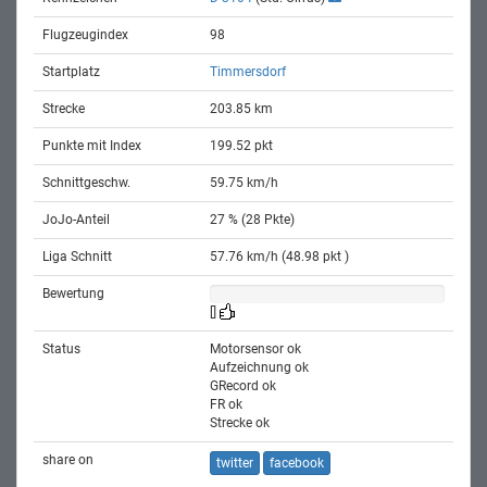
Flugzeugindex
98
Startplatz
Timmersdorf
Strecke
203.85 km
Punkte mit Index
199.52 pkt
Schnittgeschw.
59.75 km/h
JoJo-Anteil
27 % (28 Pkte)
Liga Schnitt
57.76 km/h (48.98 pkt )
Bewertung
[]
Status
Motorsensor ok
Aufzeichnung ok
GRecord ok
FR ok
Strecke ok
share on
twitter
facebook