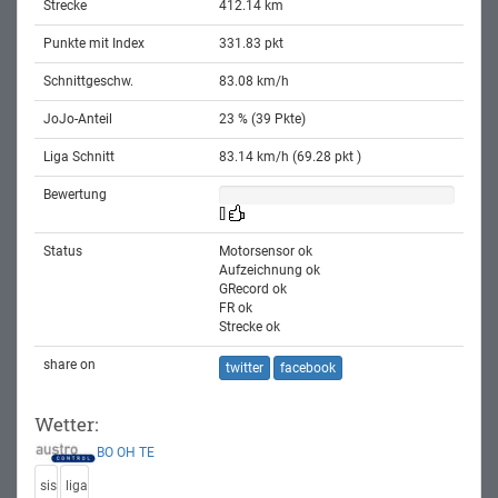
Strecke
412.14 km
Punkte mit Index
331.83 pkt
Schnittgeschw.
83.08 km/h
JoJo-Anteil
23 % (39 Pkte)
Liga Schnitt
83.14 km/h (69.28 pkt )
Bewertung
[]
Status
Motorsensor ok
Aufzeichnung ok
GRecord ok
FR ok
Strecke ok
share on
twitter
facebook
Wetter:
BO
OH
TE
sis
liga