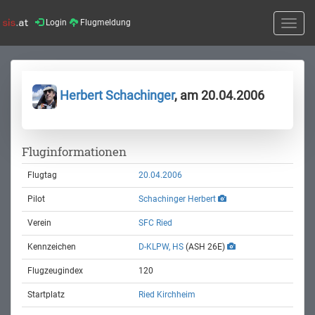
Login
Flugmeldung
Toggle
naviga
Herbert Schachinger
, am 20.04.2006
Fluginformationen
Flugtag
20.04.2006
Pilot
Schachinger Herbert
Verein
SFC Ried
Kennzeichen
D-KLPW, HS
(ASH 26E)
Flugzeugindex
120
Startplatz
Ried Kirchheim