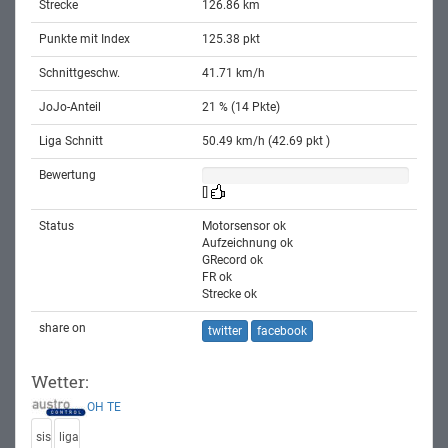
Strecke
126.86 km
Punkte mit Index
125.38 pkt
Schnittgeschw.
41.71 km/h
JoJo-Anteil
21 % (14 Pkte)
Liga Schnitt
50.49 km/h (42.69 pkt )
Bewertung
[]
Status
Motorsensor ok
Aufzeichnung ok
GRecord ok
FR ok
Strecke ok
share on
twitter
facebook
Wetter:
OH
TE
sis
liga