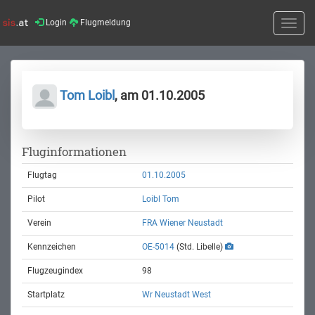
Login
Flugmeldung
Toggle
naviga
Tom Loibl
, am 01.10.2005
Fluginformationen
Flugtag
01.10.2005
Pilot
Loibl Tom
Verein
FRA Wiener Neustadt
Kennzeichen
OE-5014
(Std. Libelle)
Flugzeugindex
98
Startplatz
Wr Neustadt West