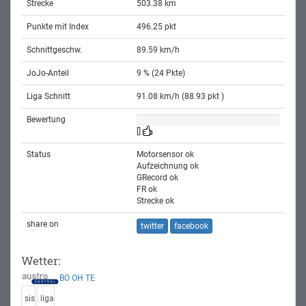
Strecke
503.38 km
Punkte mit Index
496.25 pkt
Schnittgeschw.
89.59 km/h
JoJo-Anteil
9 % (24 Pkte)
Liga Schnitt
91.08 km/h (88.93 pkt )
Bewertung
[]
Status
Motorsensor ok
Aufzeichnung ok
GRecord ok
FR ok
Strecke ok
share on
twitter
facebook
Wetter:
BO
OH
TE
sis
liga