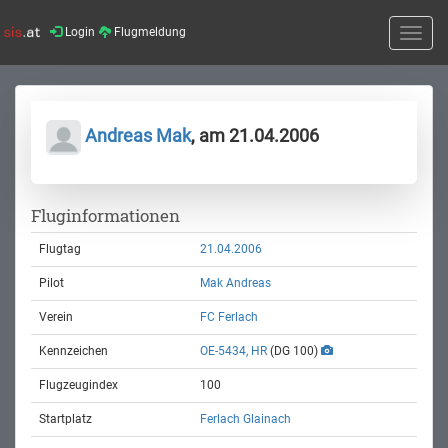
Login
Flugmeldung
Toggle
naviga
Andreas Mak
, am 21.04.2006
Fluginformationen
Flugtag
21.04.2006
Pilot
Mak Andreas
Verein
FC Ferlach
Kennzeichen
OE-5434, HR
(DG 100)
Flugzeugindex
100
Startplatz
Ferlach Glainach