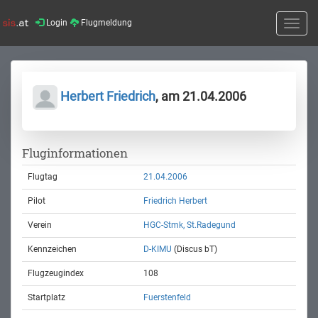
Login
Flugmeldung
Toggle
naviga
Herbert Friedrich
, am 21.04.2006
Fluginformationen
Flugtag
21.04.2006
Pilot
Friedrich Herbert
Verein
HGC-Stmk, St.Radegund
Kennzeichen
D-KIMU
(Discus bT)
Flugzeugindex
108
Startplatz
Fuerstenfeld