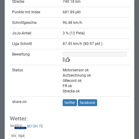
Strecke
740.18 km
Punkte mit Index
681.89 pkt
Schnittgeschw.
96.48 km/h
JoJo-Anteil
3 % (12 Pkte)
Liga Schnitt
87.45 km/h (80.97 pkt )
Bewertung
[]
Status
Motorsensor ok
Aufzeichnung ok
GRecord ok
FR ok
Strecke ok
share on
twitter
facebook
Wetter:
BO
OH
TE
sis
liga