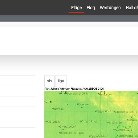
Flüge
Flog
Wertungen
Hall 
sis
liga