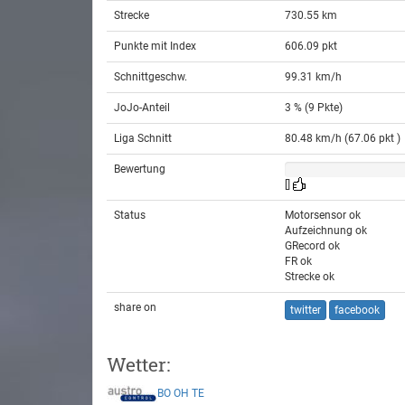
Strecke
730.55 km
Punkte mit Index
606.09 pkt
Schnittgeschw.
99.31 km/h
JoJo-Anteil
3 % (9 Pkte)
Liga Schnitt
80.48 km/h (67.06 pkt )
Bewertung
[]
Status
Motorsensor ok
Aufzeichnung ok
GRecord ok
FR ok
Strecke ok
share on
twitter
facebook
Wetter:
BO
OH
TE