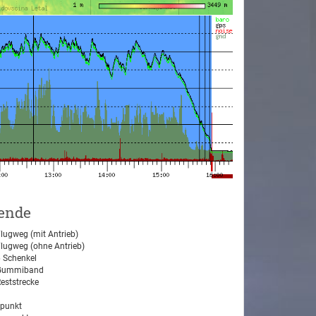
ende
lugweg (mit Antrieb)
lugweg (ohne Antrieb)
 Schenkel
ummiband
eststrecke
tpunkt