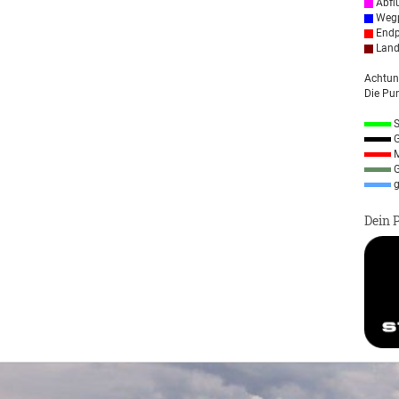
Abfl
Wegp
Endp
Land
Achtun
Die Pun
S
G
M
G
g
Dein 