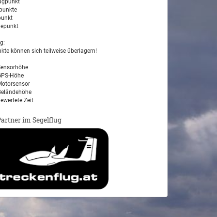
ugpunkt
unkte
unkt
epunkt
g:
kte können sich teilweise überlagern!
ensorhöhe
PS-Höhe
otorsensor
eländehöhe
ewertete Zeit
Partner im Segelflug