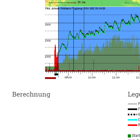
Berechnung
Leg
F
F
6
G
R
Star