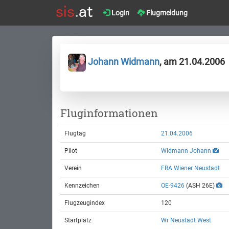
Login
Flugmeldung
Johann Widmann
, am 21.04.2006
Fluginformationen
Flugtag
21.04.2006
Pilot
Widmann Johann
Verein
FRA Wiener Neustadt
Kennzeichen
OE-9426
(ASH 26E)
Flugzeugindex
120
Startplatz
Wr Neustadt West