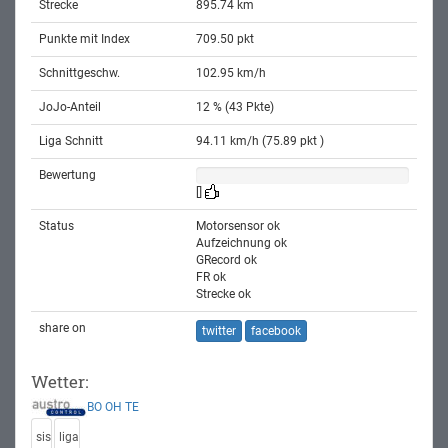
Strecke
895.74 km
Punkte mit Index
709.50 pkt
Schnittgeschw.
102.95 km/h
JoJo-Anteil
12 % (43 Pkte)
Liga Schnitt
94.11 km/h (75.89 pkt )
Bewertung
[]
Status
Motorsensor ok
Aufzeichnung ok
GRecord ok
FR ok
Strecke ok
share on
twitter
facebook
Wetter:
BO
OH
TE
sis
liga