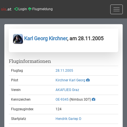
Login
Flugmeldung
Toggle
naviga
Karl Georg Kirchner
, am 28.11.2005
Fluginformationen
Flugtag
28.11.2005
Pilot
Kirchner Karl Georg
Verein
AKAFLIEG Graz
Kennzeichen
OE-9345
(Nimbus 3DT)
Flugzeugindex
124
Startplatz
Hendrik Gariep D