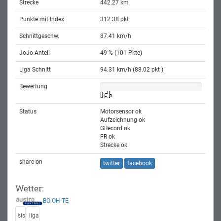
Strecke
442.27 km
Punkte mit Index
312.38 pkt
Schnittgeschw.
87.41 km/h
JoJo-Anteil
49 % (101 Pkte)
Liga Schnitt
94.31 km/h (88.02 pkt )
Bewertung
[]
Status
Motorsensor ok
Aufzeichnung ok
GRecord ok
FR ok
Strecke ok
share on
twitter
facebook
Wetter:
BO
OH
TE
sis
liga