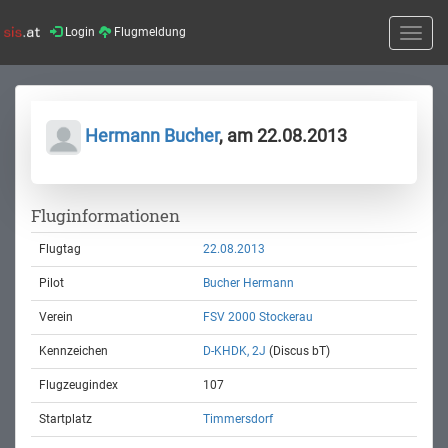
Login
Flugmeldung
Toggle
naviga
Hermann Bucher
, am 22.08.2013
Fluginformationen
Flugtag
22.08.2013
Pilot
Bucher Hermann
Verein
FSV 2000 Stockerau
Kennzeichen
D-KHDK, 2J
(Discus bT)
Flugzeugindex
107
Startplatz
Timmersdorf