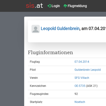
Login
Flugmeldung
Leopold Guldenbrein
, am 07.04.20
Fluginformationen
Flugtag
07.04.2014
Pilot
Guldenbrein Leopold
Verein
SFG Villach
Kennzeichen
OE-5735
(ASK 21)
Flugzeugindex
92
Startplatz
Noetsch