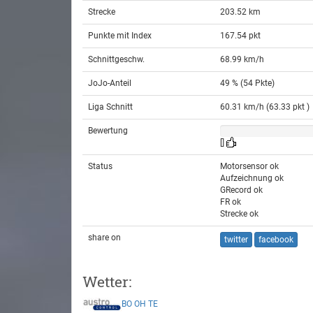
Strecke
203.52 km
Punkte mit Index
167.54 pkt
Schnittgeschw.
68.99 km/h
JoJo-Anteil
49 % (54 Pkte)
Liga Schnitt
60.31 km/h (63.33 pkt )
Bewertung
[]
Status
Motorsensor ok
Aufzeichnung ok
GRecord ok
FR ok
Strecke ok
share on
twitter
facebook
Wetter:
BO
OH
TE