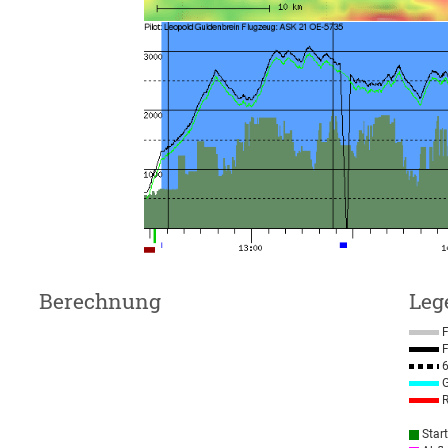
Berechnung
Leg
F
F
6
G
R
Star