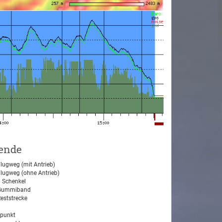
ende
lugweg (mit Antrieb)
lugweg (ohne Antrieb)
 Schenkel
ummiband
eststrecke
tpunkt