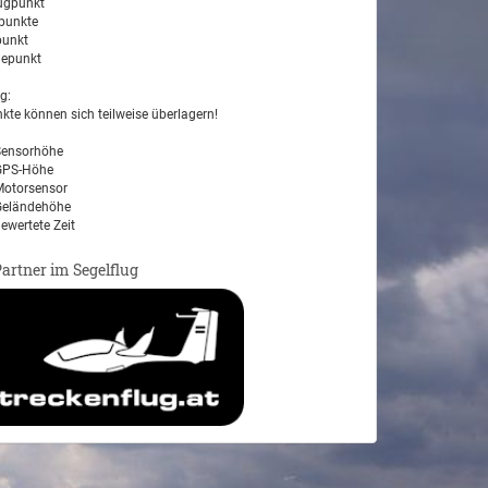
ugpunkt
unkte
unkt
epunkt
g:
kte können sich teilweise überlagern!
ensorhöhe
PS-Höhe
otorsensor
eländehöhe
ewertete Zeit
Partner im Segelflug