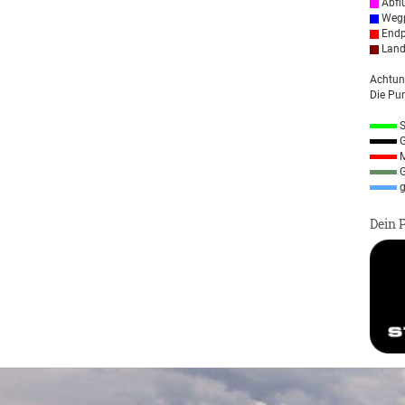
Abfl
Wegp
Endp
Land
Achtun
Die Pun
S
G
M
G
g
Dein 