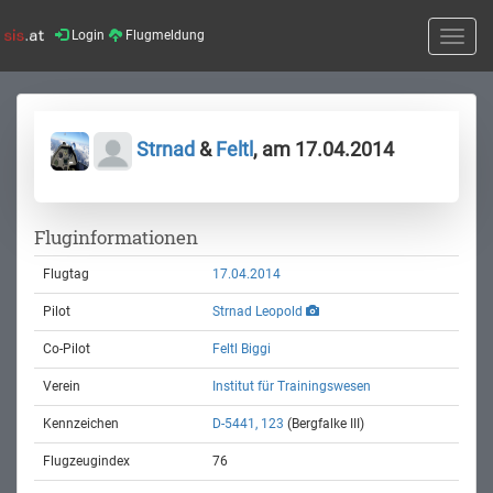
Login
Flugmeldung
Toggle
naviga
Strnad
&
Feltl
, am 17.04.2014
Fluginformationen
Flugtag
17.04.2014
Pilot
Strnad Leopold
Co-Pilot
Feltl Biggi
Verein
Institut für Trainingswesen
Kennzeichen
D-5441, 123
(Bergfalke III)
Flugzeugindex
76