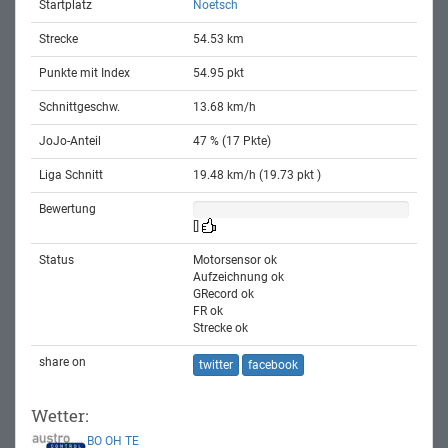
Startplatz
Noetsch
Strecke
54.53 km
Punkte mit Index
54.95 pkt
Schnittgeschw.
13.68 km/h
JoJo-Anteil
47 % (17 Pkte)
Liga Schnitt
19.48 km/h (19.73 pkt )
Bewertung
[]
Status
Motorsensor ok
Aufzeichnung ok
GRecord ok
FR ok
Strecke ok
share on
twitter
facebook
Wetter:
BO
OH
TE