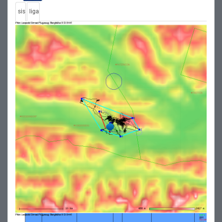
sis
liga