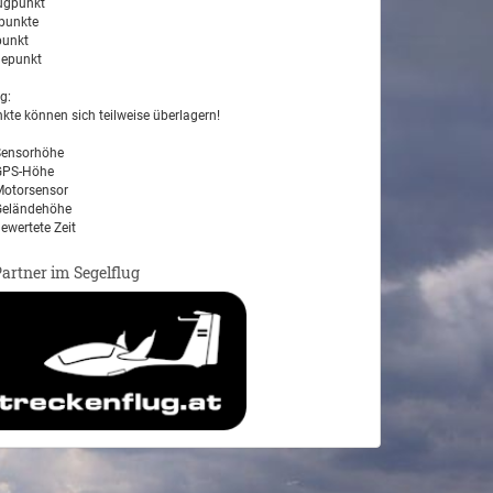
ugpunkt
unkte
unkt
epunkt
g:
kte können sich teilweise überlagern!
ensorhöhe
PS-Höhe
otorsensor
eländehöhe
ewertete Zeit
Partner im Segelflug