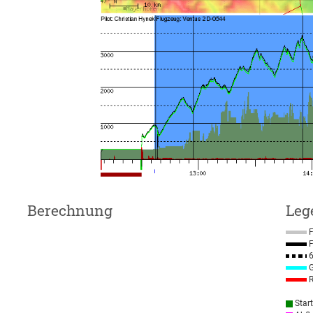
Berechnung
Leg
F
F
6
G
R
Star