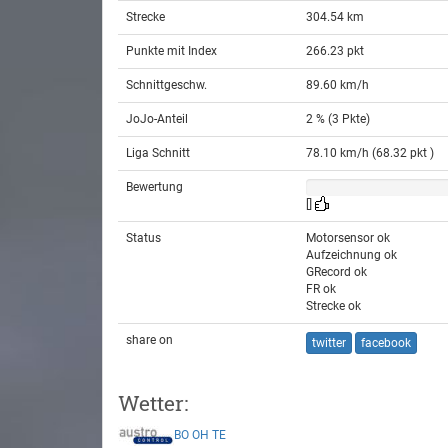
Strecke
304.54 km
Punkte mit Index
266.23 pkt
Schnittgeschw.
89.60 km/h
JoJo-Anteil
2 % (3 Pkte)
Liga Schnitt
78.10 km/h (68.32 pkt )
Bewertung
[]
Status
Motorsensor ok
Aufzeichnung ok
GRecord ok
FR ok
Strecke ok
share on
twitter
facebook
Wetter:
BO
OH
TE