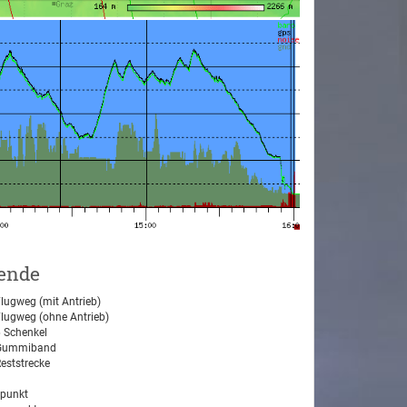
ende
lugweg (mit Antrieb)
lugweg (ohne Antrieb)
 Schenkel
ummiband
eststrecke
tpunkt