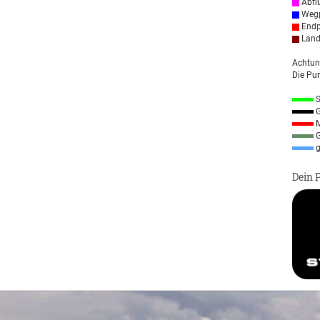
Abfl
Wegp
Endp
Land
Achtun
Die Pun
S
G
M
G
g
Dein 