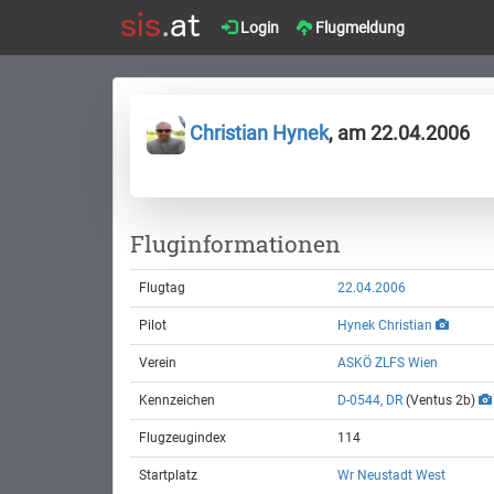
Login
Flugmeldung
Christian Hynek
, am 22.04.2006
Fluginformationen
Flugtag
22.04.2006
Pilot
Hynek Christian
Verein
ASKÖ ZLFS Wien
Kennzeichen
D-0544, DR
(Ventus 2b)
Flugzeugindex
114
Startplatz
Wr Neustadt West