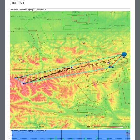
sis
liga