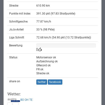
Strecke
610.90 km
Punkte mit Index
391.30 pkt (97.83 Strafpunkte)
Schnittgeschw.
77.87 km/h
JoJo-Anteil
33 % (98 Pkte)
Liga Schnitt
72.68 km/h (54.90 pkt (13.72 Strafpunkte))
Bewertung
[]
Status
Motorsensor ok
Aufzeichnung ok
GRecord ok
FR ok
Strecke ok
share on
twitter
facebook
Wetter:
BO
OH
TE