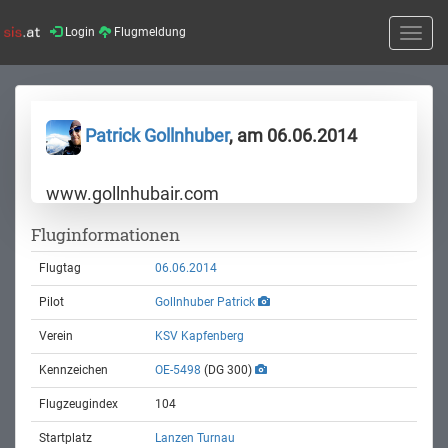
Login
Flugmeldung
Toggle
naviga
Patrick Gollnhuber
, am 06.06.2014
www.gollnhubair.com
Fluginformationen
Flugtag
06.06.2014
Pilot
Gollnhuber Patrick
Verein
KSV Kapfenberg
Kennzeichen
OE-5498
(DG 300)
Flugzeugindex
104
Startplatz
Lanzen Turnau