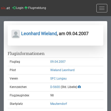
Login
Flugmeldung
Toggle
naviga
Leonhard Wieland
, am 09.04.2007
Fluginformationen
Flugtag
09.04.2007
Pilot
Wieland Leonhard
Verein
SFC Lungau
Kennzeichen
D-5600
(Std. Libelle)
Flugzeugindex
98
Startplatz
Mauterndorf