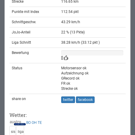
Strecke
116.65 km
Punkte mit Index
112.54 pkt
Schnittgeschw.
43.29 km/h
JoJo-Anteil
22 % (13 Pkte)
Liga Schnitt
38.28 km/h (33.12 pkt )
Bewertung
[]
Status
Motorsensor ok
Aufzeichnung ok
GRecord ok
FR ok
Strecke ok
share on
twitter
facebook
Wetter:
BO
OH
TE
sis
liga