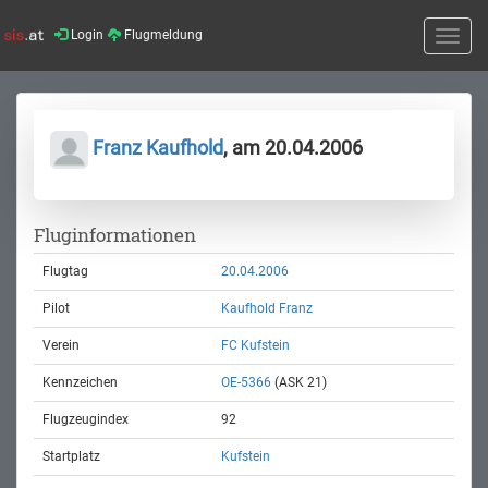
Login
Flugmeldung
Toggle
naviga
Franz Kaufhold
, am 20.04.2006
Fluginformationen
Flugtag
20.04.2006
Pilot
Kaufhold Franz
Verein
FC Kufstein
Kennzeichen
OE-5366
(ASK 21)
Flugzeugindex
92
Startplatz
Kufstein