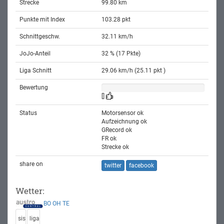
Strecke
99.80 km
Punkte mit Index
103.28 pkt
Schnittgeschw.
32.11 km/h
JoJo-Anteil
32 % (17 Pkte)
Liga Schnitt
29.06 km/h (25.11 pkt )
Bewertung
[]
Status
Motorsensor ok
Aufzeichnung ok
GRecord ok
FR ok
Strecke ok
share on
twitter
facebook
Wetter:
BO
OH
TE
sis
liga