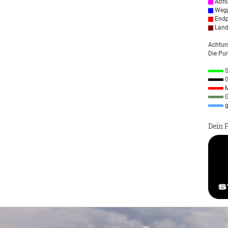
Abfl
Wegp
Endp
Land
Achtun
Die Pun
S
G
M
G
g
Dein 