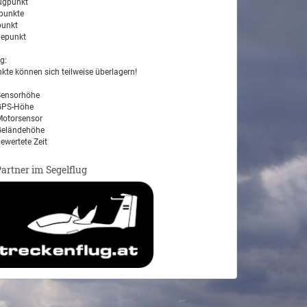
ugpunkt
unkte
unkt
epunkt
g:
kte können sich teilweise überlagern!
ensorhöhe
PS-Höhe
otorsensor
eländehöhe
ewertete Zeit
Partner im Segelflug