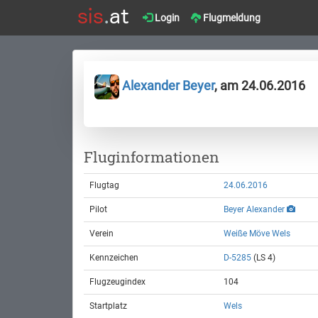
Login
Flugmeldung
Alexander Beyer
, am 24.06.2016
Fluginformationen
Flugtag
24.06.2016
Pilot
Beyer Alexander
Verein
Weiße Möve Wels
Kennzeichen
D-5285
(LS 4)
Flugzeugindex
104
Startplatz
Wels