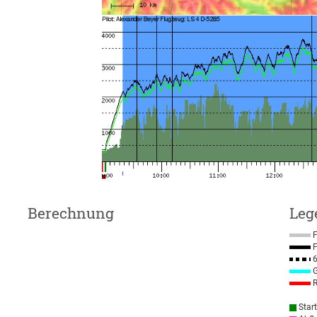
Berechnung
Leg
F
F
6
G
R
Star