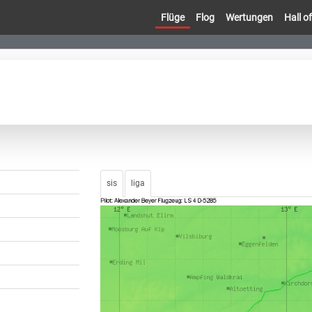
Flüge
Flog
Wertungen
Hall 
sis
liga