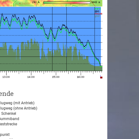
ende
lugweg (mit Antrieb)
lugweg (ohne Antrieb)
 Schenkel
ummiband
eststrecke
tpunkt