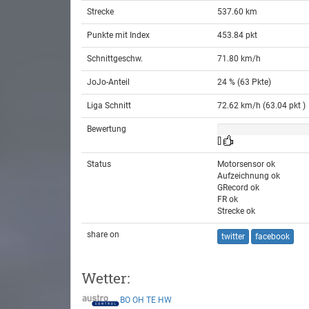
Strecke
537.60 km
Punkte mit Index
453.84 pkt
Schnittgeschw.
71.80 km/h
JoJo-Anteil
24 % (63 Pkte)
Liga Schnitt
72.62 km/h (63.04 pkt )
Bewertung
[]
Status
Motorsensor ok
Aufzeichnung ok
GRecord ok
FR ok
Strecke ok
share on
twitter
facebook
Wetter:
BO
OH
TE
HW