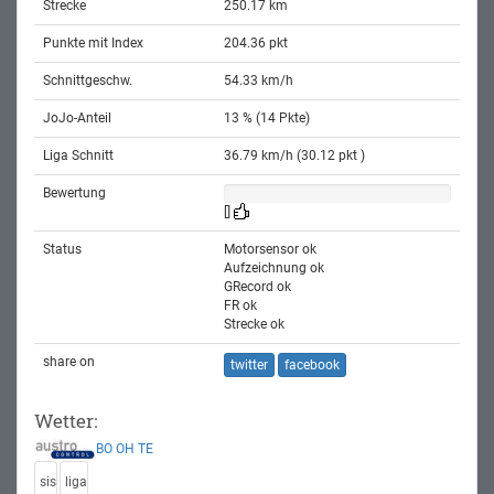
Strecke
250.17 km
Punkte mit Index
204.36 pkt
Schnittgeschw.
54.33 km/h
JoJo-Anteil
13 % (14 Pkte)
Liga Schnitt
36.79 km/h (30.12 pkt )
Bewertung
[]
Status
Motorsensor ok
Aufzeichnung ok
GRecord ok
FR ok
Strecke ok
share on
twitter
facebook
Wetter:
BO
OH
TE
sis
liga