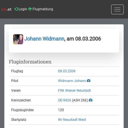
Login
Flugmeldung
Toggle
naviga
Johann Widmann
, am 08.03.2006
Fluginformationen
Flugtag
08.03.2006
Pilot
Widmann Johann
Verein
FRA Wiener Neustadt
Kennzeichen
OE-9426
(ASH 26E)
Flugzeugindex
120
Startplatz
Wr Neustadt West