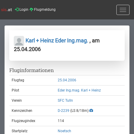
Login
Flugmeldung
Toggle
naviga
Karl + Heinz Eder Ing.mag.
, am
25.04.2006
Fluginformationen
Flugtag
25.04.2006
Pilot
Eder Ing.mag. Karl + Heinz
Verein
SFC Tulln
Kennzeichen
D-2239
(LS 8/18m)
Flugzeugindex
114
Startplatz
Noetsch