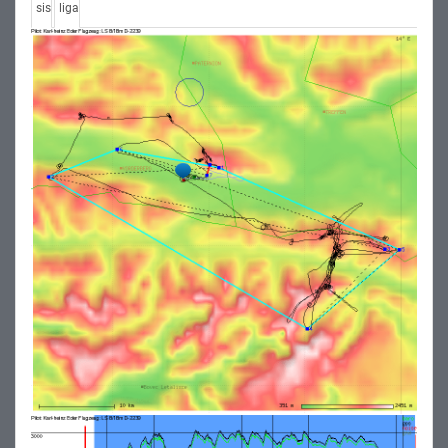
sis
liga