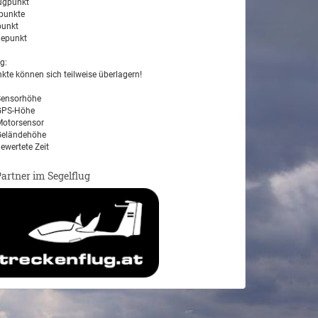
ugpunkt
unkte
unkt
epunkt
g:
kte können sich teilweise überlagern!
ensorhöhe
PS-Höhe
otorsensor
eländehöhe
ewertete Zeit
Partner im Segelflug