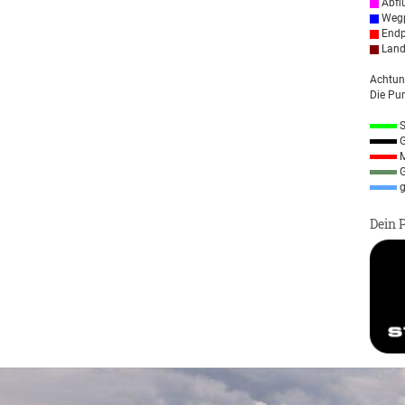
Abfl
Wegp
Endp
Land
Achtun
Die Pun
S
G
M
G
g
Dein 