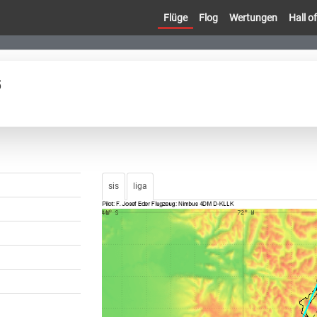
Flüge
Flog
Wertungen
Hall 
5
sis
liga