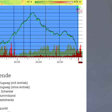
ende
lugweg (mit Antrieb)
lugweg (ohne Antrieb)
 Schenkel
ummiband
eststrecke
tpunkt