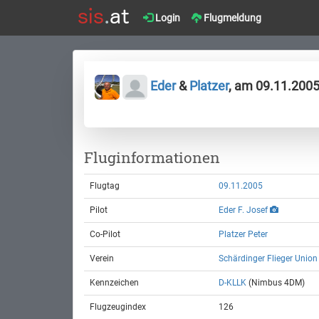
Login
Flugmeldung
Eder
&
Platzer
, am 09.11.200
Fluginformationen
Flugtag
09.11.2005
Pilot
Eder F. Josef
Co-Pilot
Platzer Peter
Verein
Schärdinger Flieger Union
Kennzeichen
D-KLLK
(Nimbus 4DM)
Flugzeugindex
126