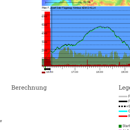
Berechnung
Leg
F
F
6
G
R
er
Star