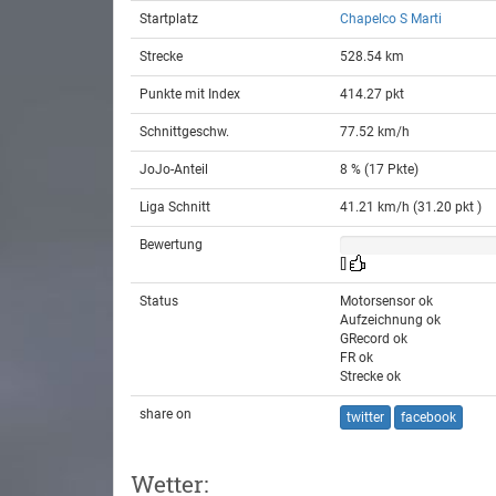
Startplatz
Chapelco S Marti
Strecke
528.54 km
Punkte mit Index
414.27 pkt
Schnittgeschw.
77.52 km/h
JoJo-Anteil
8 % (17 Pkte)
Liga Schnitt
41.21 km/h (31.20 pkt )
Bewertung
[]
Status
Motorsensor ok
Aufzeichnung ok
GRecord ok
FR ok
Strecke ok
share on
twitter
facebook
Wetter: