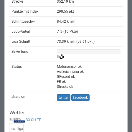
Strecke
352.19 km
Punkte mit Index
290.55 pkt
Schnittgeschw.
84.42 km/h
JoJo-Anteil
7 % (10 Pkte)
Liga Schnitt
73.39 km/h (59.61 pkt )
Bewertung
[]
Status
Motorsensor ok
Aufzeichnung ok
GRecord ok
FR ok
Strecke ok
share on
twitter
facebook
Wetter:
BO
OH
TE
sis
liga