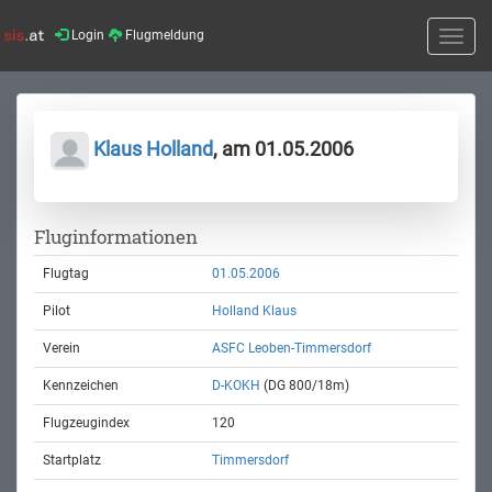
Login
Flugmeldung
Toggle
naviga
Klaus Holland
, am 01.05.2006
Fluginformationen
Flugtag
01.05.2006
Pilot
Holland Klaus
Verein
ASFC Leoben-Timmersdorf
Kennzeichen
D-KOKH
(DG 800/18m)
Flugzeugindex
120
Startplatz
Timmersdorf