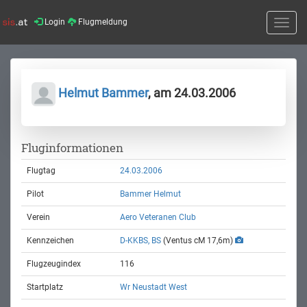
Login
Flugmeldung
Toggle
naviga
Helmut Bammer
, am 24.03.2006
Fluginformationen
Flugtag
24.03.2006
Pilot
Bammer Helmut
Verein
Aero Veteranen Club
Kennzeichen
D-KKBS, BS
(Ventus cM 17,6m)
Flugzeugindex
116
Startplatz
Wr Neustadt West