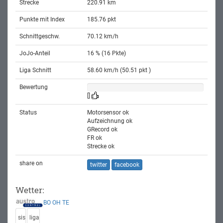
Strecke
220.91 km
Punkte mit Index
185.76 pkt
Schnittgeschw.
70.12 km/h
JoJo-Anteil
16 % (16 Pkte)
Liga Schnitt
58.60 km/h (50.51 pkt )
Bewertung
[]
Status
Motorsensor ok
Aufzeichnung ok
GRecord ok
FR ok
Strecke ok
share on
twitter
facebook
Wetter:
BO
OH
TE
sis
liga