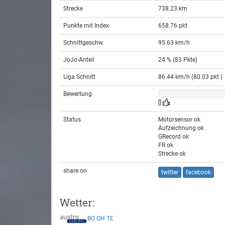
Strecke
738.23 km
Punkte mit Index
658.76 pkt
Schnittgeschw.
95.63 km/h
JoJo-Anteil
24 % (83 Pkte)
Liga Schnitt
86.44 km/h (80.03 pkt )
Bewertung
[]
Status
Motorsensor ok
Aufzeichnung ok
GRecord ok
FR ok
Strecke ok
share on
twitter
facebook
Wetter:
BO
OH
TE