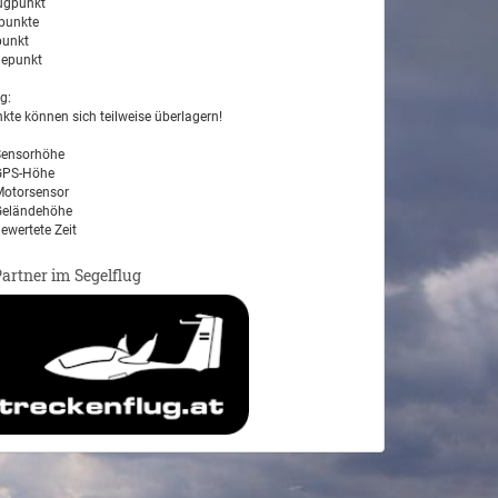
ugpunkt
unkte
unkt
epunkt
g:
kte können sich teilweise überlagern!
ensorhöhe
PS-Höhe
otorsensor
eländehöhe
ewertete Zeit
Partner im Segelflug