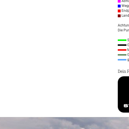
Abfl
Wegp
Endp
Land
Achtun
Die Pun
S
G
M
G
g
Dein 