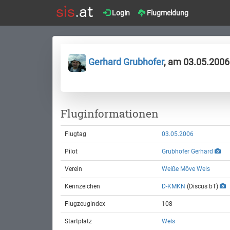
Login
Flugmeldung
Gerhard Grubhofer
, am 03.05.2006
Fluginformationen
Flugtag
03.05.2006
Pilot
Grubhofer Gerhard
Verein
Weiße Möve Wels
Kennzeichen
D-KMKN
(Discus bT)
Flugzeugindex
108
Startplatz
Wels