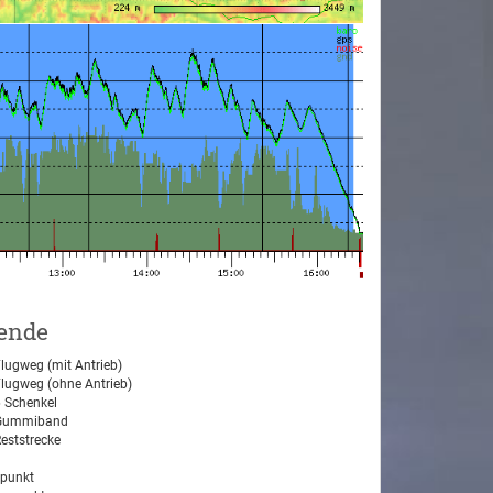
ende
lugweg (mit Antrieb)
lugweg (ohne Antrieb)
 Schenkel
ummiband
eststrecke
tpunkt