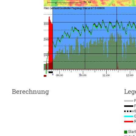
Berechnung
Leg
F
F
6
G
R
Star