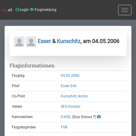
Login
Flugmeldung
Toggle
naviga
Esser
&
Kunschitz
, am 04.05.2006
Fluginformationen
Flugtag
04.05.2006
Pilot
Esser Erik
Co-Pilot
Kunschitz Armin
Verein
SFG Kondor
Kennzeichen
D-KIEL
(Duo Discus T)
Flugzeugindex
110