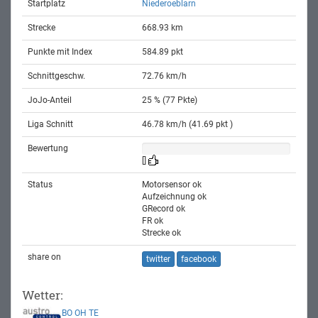
Startplatz
Niederoeblarn
Strecke
668.93 km
Punkte mit Index
584.89 pkt
Schnittgeschw.
72.76 km/h
JoJo-Anteil
25 % (77 Pkte)
Liga Schnitt
46.78 km/h (41.69 pkt )
Bewertung
[]
Status
Motorsensor ok
Aufzeichnung ok
GRecord ok
FR ok
Strecke ok
share on
twitter
facebook
Wetter:
BO
OH
TE