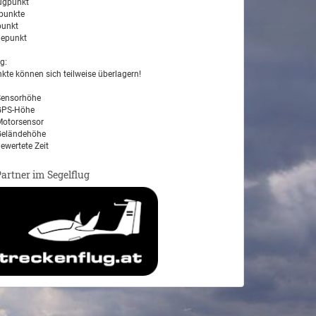
ugpunkt
unkte
unkt
epunkt
g:
kte können sich teilweise überlagern!
ensorhöhe
PS-Höhe
otorsensor
eländehöhe
ewertete Zeit
Partner im Segelflug