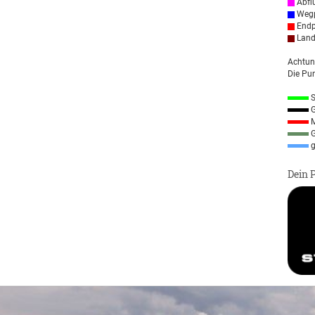
Abfl
Wegp
Endp
Land
Achtun
Die Pun
S
G
M
G
g
Dein 