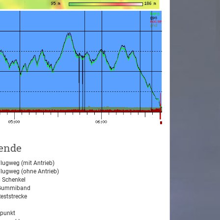
ende
lugweg (mit Antrieb)
lugweg (ohne Antrieb)
 Schenkel
ummiband
eststrecke
tpunkt