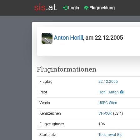
Login
Flugmeldung
Anton Horill
, am 22.12.2005
Fluginformationen
Flugtag
22.12.2005
Pilot
Horill Anton
Verein
USFC Wien
Kennzeichen
VH-XOK
(LS 4)
Flugzeugindex
106
Startplatz
Tocumwal Gld