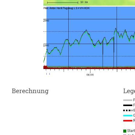
Berechnung
Leg
F
F
6
G
R
Star