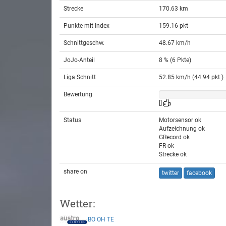
Strecke
170.63 km
Punkte mit Index
159.16 pkt
Schnittgeschw.
48.67 km/h
JoJo-Anteil
8 % (6 Pkte)
Liga Schnitt
52.85 km/h (44.94 pkt )
Bewertung
[]
Status
Motorsensor ok
Aufzeichnung ok
GRecord ok
FR ok
Strecke ok
share on
twitter
facebook
Wetter:
BO
OH
TE