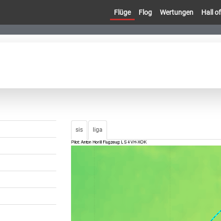
Flüge
Flog
Wertungen
Hall 
sis
liga