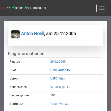
Login
Flugmeldung
Toggle
naviga
Anton Horill
, am 25.12.2005
Fluginformationen
Flugtag
25.12.2005
Pilot
Horill Anton
Verein
USFC Wien
Kennzeichen
VH-XOK
(LS 4)
Flugzeugindex
106
Startplatz
Tocumwal Gld