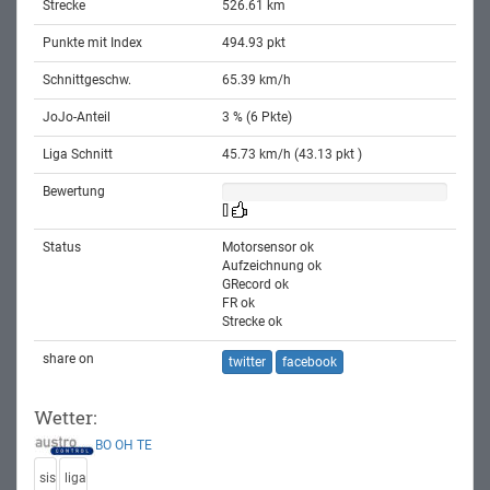
Strecke
526.61 km
Punkte mit Index
494.93 pkt
Schnittgeschw.
65.39 km/h
JoJo-Anteil
3 % (6 Pkte)
Liga Schnitt
45.73 km/h (43.13 pkt )
Bewertung
[]
Status
Motorsensor ok
Aufzeichnung ok
GRecord ok
FR ok
Strecke ok
share on
twitter
facebook
Wetter:
BO
OH
TE
sis
liga