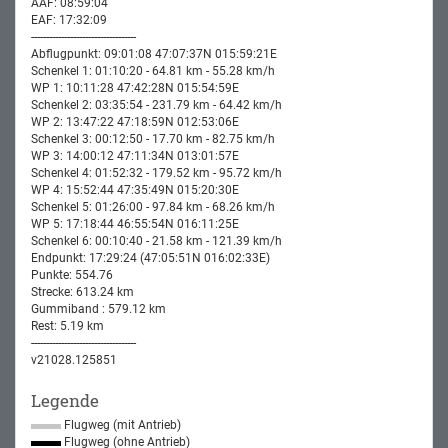
AAF: 08:59:04
EAF: 17:32:09
-----------------------------------
Abflugpunkt: 09:01:08 47:07:37N 015:59:21E
Schenkel 1: 01:10:20 - 64.81 km - 55.28 km/h
WP 1: 10:11:28 47:42:28N 015:54:59E
Schenkel 2: 03:35:54 - 231.79 km - 64.42 km/h
WP 2: 13:47:22 47:18:59N 012:53:06E
Schenkel 3: 00:12:50 - 17.70 km - 82.75 km/h
WP 3: 14:00:12 47:11:34N 013:01:57E
Schenkel 4: 01:52:32 - 179.52 km - 95.72 km/h
WP 4: 15:52:44 47:35:49N 015:20:30E
Schenkel 5: 01:26:00 - 97.84 km - 68.26 km/h
WP 5: 17:18:44 46:55:54N 016:11:25E
Schenkel 6: 00:10:40 - 21.58 km - 121.39 km/h
Endpunkt: 17:29:24 (47:05:51N 016:02:33E)
Punkte: 554.76
Strecke: 613.24 km
Gummiband : 579.12 km
Rest: 5.19 km
-----------------------------------
v21028.125851
Legende
Flugweg (mit Antrieb)
Flugweg (ohne Antrieb)