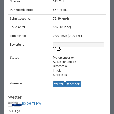
Strecke
613.24 km
Punkte mit Index
554.76 pkt
Schnittgeschw.
72.39 km/h
JoJo-Anteil
6 % (18 Pkte)
Liga Schnitt
0.00 km/h (0.00 pkt )
Bewertung
[0]
Status
Motorsensor ok
Aufzeichnung ok
GRecord ok
FR ok
Strecke ok
share on
twitter
facebook
Wetter:
BO
OH
TE
HW
sis
liga