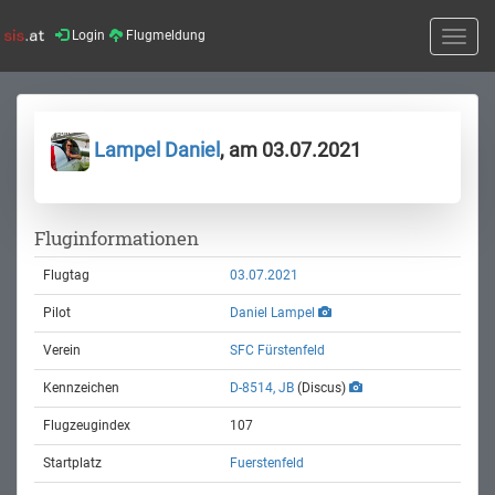
Login
Flugmeldung
Toggle
naviga
Lampel Daniel
, am 03.07.2021
Fluginformationen
Flugtag
03.07.2021
Pilot
Daniel Lampel
Verein
SFC Fürstenfeld
Kennzeichen
D-8514, JB
(Discus)
Flugzeugindex
107
Startplatz
Fuerstenfeld