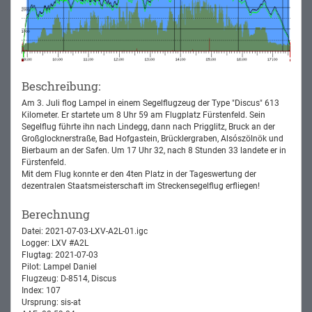
Beschreibung:
Am 3. Juli flog Lampel in einem Segelflugzeug der Type "Discus" 613
Kilometer. Er startete um 8 Uhr 59 am Flugplatz Fürstenfeld. Sein
Segelflug führte ihn nach Lindegg, dann nach Prigglitz, Bruck an der
Großglocknerstraße, Bad Hofgastein, Brücklergraben, Alsószölnök und
Bierbaum an der Safen. Um 17 Uhr 32, nach 8 Stunden 33 landete er in
Fürstenfeld.
Mit dem Flug konnte er den 4ten Platz in der Tageswertung der
dezentralen Staatsmeisterschaft im Streckensegelflug erfliegen!
Berechnung
Datei: 2021-07-03-LXV-A2L-01.igc
Logger: LXV #A2L
Flugtag: 2021-07-03
Pilot: Lampel Daniel
Flugzeug: D-8514, Discus
Index: 107
Ursprung: sis-at