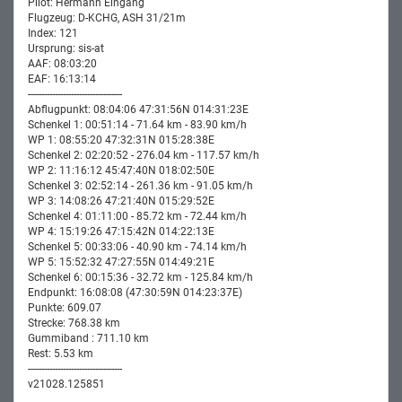
Pilot: Hermann Eingang
Flugzeug: D-KCHG, ASH 31/21m
Index: 121
Ursprung: sis-at
AAF: 08:03:20
EAF: 16:13:14
-----------------------------------
Abflugpunkt: 08:04:06 47:31:56N 014:31:23E
Schenkel 1: 00:51:14 - 71.64 km - 83.90 km/h
WP 1: 08:55:20 47:32:31N 015:28:38E
Schenkel 2: 02:20:52 - 276.04 km - 117.57 km/h
WP 2: 11:16:12 45:47:40N 018:02:50E
Schenkel 3: 02:52:14 - 261.36 km - 91.05 km/h
WP 3: 14:08:26 47:21:40N 015:29:52E
Schenkel 4: 01:11:00 - 85.72 km - 72.44 km/h
WP 4: 15:19:26 47:15:42N 014:22:13E
Schenkel 5: 00:33:06 - 40.90 km - 74.14 km/h
WP 5: 15:52:32 47:27:55N 014:49:21E
Schenkel 6: 00:15:36 - 32.72 km - 125.84 km/h
Endpunkt: 16:08:08 (47:30:59N 014:23:37E)
Punkte: 609.07
Strecke: 768.38 km
Gummiband : 711.10 km
Rest: 5.53 km
-----------------------------------
v21028.125851