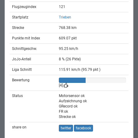
Flugzeugindex
121
Startplatz
Trieben
Strecke
768.38 km
Punkte mit Index
609.07 pkt
Schnittgeschw.
95.25 km/h
JoJo-Anteil
8 % (26 Pkte)
Liga Schnitt
115.91 km/h (95.79 pkt )
Bewertung
[4]
Status
Motorsensor ok
Aufzeichnung ok
GRecord ok
FR ok
Strecke ok
share on
twitter
facebook