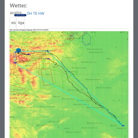
Wetter:
OH
TE
HW
sis
liga