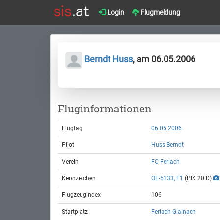
Login
Flugmeldung
Berndt Huss
, am 06.05.2006
Fluginformationen
Flugtag
06.05.2006
Pilot
Huss Berndt
Verein
FC Ferlach
Kennzeichen
OE-5133, F1
(PIK 20 D)
Flugzeugindex
106
Startplatz
Ferlach Glainach