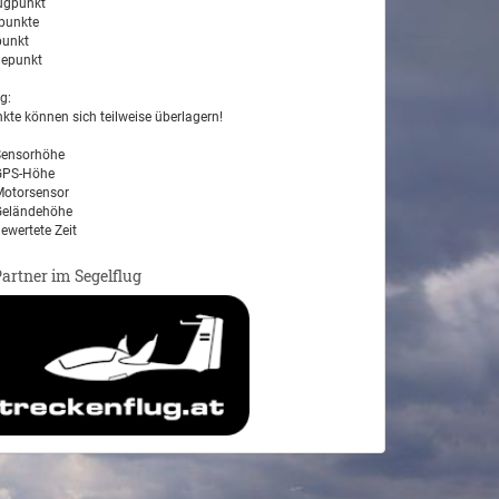
ugpunkt
unkte
unkt
epunkt
g:
kte können sich teilweise überlagern!
ensorhöhe
PS-Höhe
otorsensor
eländehöhe
ewertete Zeit
Partner im Segelflug