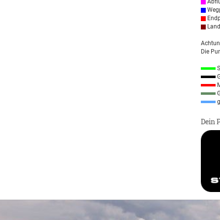
Abfl
Wegp
Endp
Land
Achtun
Die Pun
S
G
M
G
g
Dein 