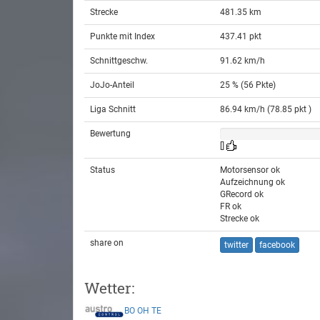
Strecke
481.35 km
Punkte mit Index
437.41 pkt
Schnittgeschw.
91.62 km/h
JoJo-Anteil
25 % (56 Pkte)
Liga Schnitt
86.94 km/h (78.85 pkt )
Bewertung
[]
Status
Motorsensor ok
Aufzeichnung ok
GRecord ok
FR ok
Strecke ok
share on
twitter
facebook
Wetter:
BO
OH
TE