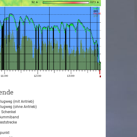
ende
lugweg (mit Antrieb)
lugweg (ohne Antrieb)
 Schenkel
ummiband
eststrecke
tpunkt