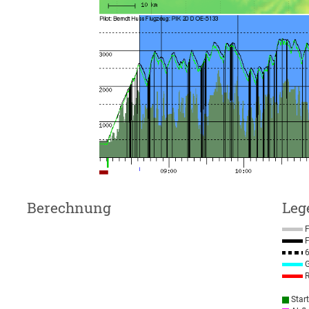
Berechnung
Leg
F
F
6
G
R
Star