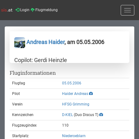
Login
Flugmeldung
Toggle
naviga
Andreas Haider
, am 05.05.2006
Copilot: Gerdi Heinzle
Fluginformationen
Flugtag
05.05.2006
Pilot
Haider Andreas
Verein
HFSG Grimming
Kennzeichen
D-KIEL
(Duo Discus T)
Flugzeugindex
110
Startplatz
Niederoeblarn