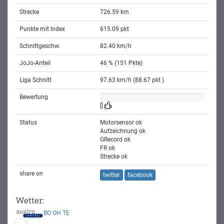
Strecke
726.59 km
Punkte mit Index
615.09 pkt
Schnittgeschw.
82.40 km/h
JoJo-Anteil
46 % (151 Pkte)
Liga Schnitt
97.63 km/h (88.67 pkt )
Bewertung
[]
Status
Motorsensor ok
Aufzeichnung ok
GRecord ok
FR ok
Strecke ok
share on
twitter
facebook
Wetter:
BO
OH
TE