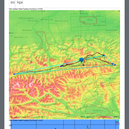
sis
liga