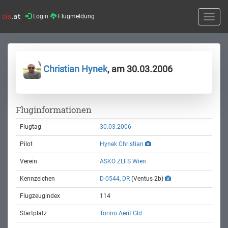
Login
Flugmeldung
Toggle
naviga
Christian Hynek
, am 30.03.2006
Fluginformationen
Flugtag
30.03.2006
Pilot
Hynek Christian
Verein
ASKÖ ZLFS Wien
Kennzeichen
D-0544, DR
(Ventus 2b)
Flugzeugindex
114
Startplatz
Torino Aerit Gld