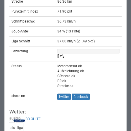
Strecke
86.36 km
Punkte mit Index
71.90 pkt
Schnittgeschw.
36.73 km/h
JoJo-Anteil
34 % (13 Pkte)
Liga Schnitt
37.00 km/h (21.49 pkt )
Bewertung
[]
Status
Motorsensor ok
Aufzeichnung ok
GRecord ok
FR ok
Strecke ok
share on
twitter
facebook
Wetter:
BO
OH
TE
sis
liga