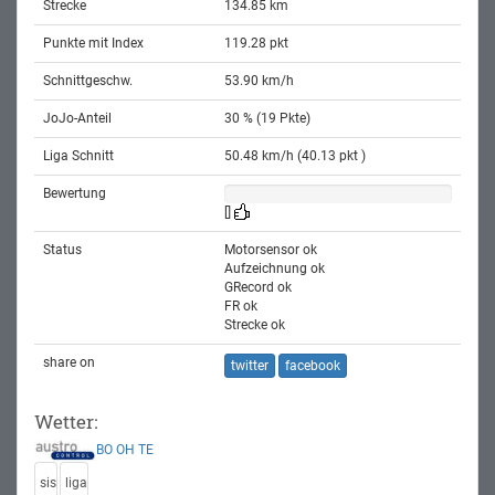
Strecke
134.85 km
Punkte mit Index
119.28 pkt
Schnittgeschw.
53.90 km/h
JoJo-Anteil
30 % (19 Pkte)
Liga Schnitt
50.48 km/h (40.13 pkt )
Bewertung
[]
Status
Motorsensor ok
Aufzeichnung ok
GRecord ok
FR ok
Strecke ok
share on
twitter
facebook
Wetter:
BO
OH
TE
sis
liga