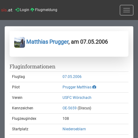
Login
Flugmeldung
Toggle
naviga
Matthias Prugger
, am 07.05.2006
Fluginformationen
Flugtag
07.05.2006
Pilot
Prugger Matthias
Verein
USFC Wörschach
Kennzeichen
OE-5659
(Discus)
Flugzeugindex
108
Startplatz
Niederoeblarn